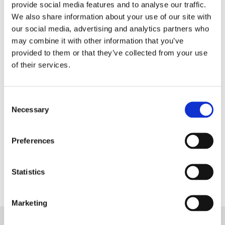
provide social media features and to analyse our traffic.
100% bomull, tvätt 40°
We also share information about your use of our site with
Kuddfodral Java finns i flera härliga färger.
our social media, advertising and analytics partners who
may combine it with other information that you’ve
För en lite fylligare kudde, använd gärna en
provided to them or that they’ve collected from your use
innerkudde som är några centimeter större än
of their services.
kuddfodralet.
Innerkuddar hittar du som relaterad produkt.
Consent
OBS, Miljö och detaljbilder visar ej alltid aktuell färg.
Necessary
Selection
Dela med dig
Preferences
Facebook
Statistics
Marketing