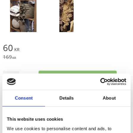
Nedsatt pris:
60
KR
Ordinarie pris:
169
KR
Antal
Lägg t
Köp
st
Lagerstatus
1 st i lager
Consent
Details
About
Artikelnr
210339-444-30
Tillverkare
Fondaco
Visa alla produkter från Fondaco
This website uses cookies
We use cookies to personalise content and ads, to