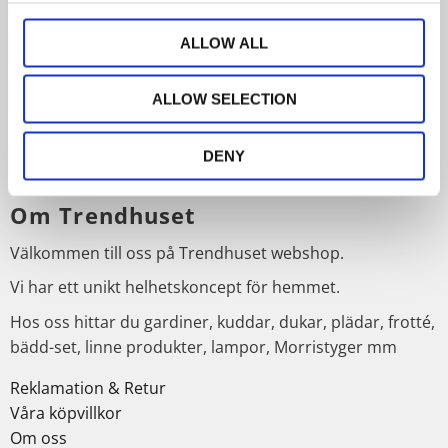
Nyhetsbrev
ALLOW ALL
ALLOW SELECTION
PRENUMERERA
DENY
Dina personuppgifter behandlas i enlighet med vår
integritetspolicy
.
Om Trendhuset
Välkommen till oss på Trendhuset webshop.
Vi har ett unikt helhetskoncept för hemmet.
Hos oss hittar du gardiner, kuddar, dukar, plädar, frotté,
bädd-set, linne produkter, lampor, Morristyger mm
Reklamation & Retur
Våra köpvillkor
Om oss