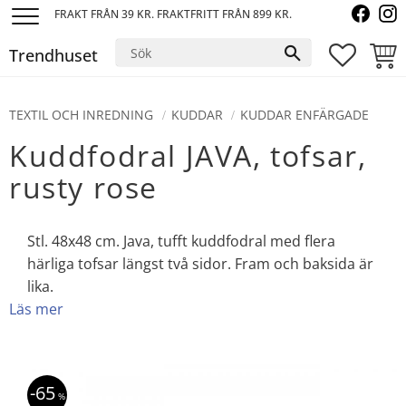
FRAKT FRÅN 39 KR. FRAKTFRITT FRÅN 899 KR.
Meny
Trendhuset
FAVORI
KUND
TEXTIL OCH INREDNING
KUDDAR
KUDDAR ENFÄRGADE
Kuddfodral JAVA, tofsar,
rusty rose
Stl. 48x48 cm. Java, tufft kuddfodral med flera
härliga tofsar längst två sidor. Fram och baksida är
lika.
Läs mer
65
%