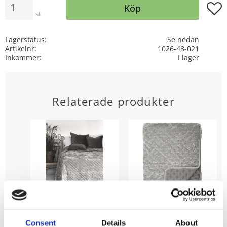
Lägg t
Köp
st
Lagerstatus
Se nedan
Artikelnr
1026-48-021
Inkommer
I lager
Relaterade produkter
Överkast Cia, i
Överkast Cia, i
Consent
Details
About