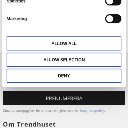
Statistics
Dela med dig
Marketing
Facebook
ALLOW ALL
ALLOW SELECTION
Nyhetsbrev
DENY
PRENUMERERA
Dina personuppgifter behandlas i enlighet med vår
integritetspolicy
.
Om Trendhuset