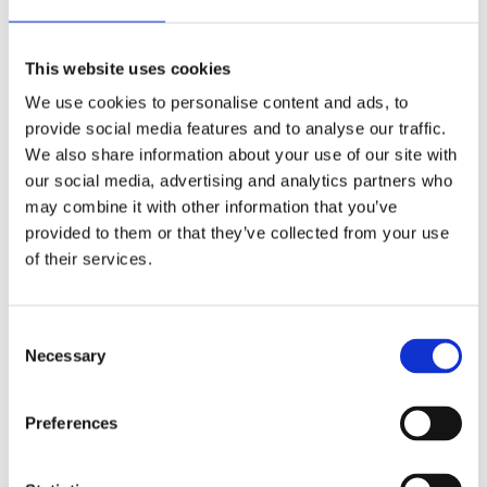
lyxig sammet till
lyxig sammet till
enkelsäng,
dubbelsäng,
linnegrå, Stl.
Stl.260x260cm,
This website uses cookies
180x260cm
greige
Stl: 180x260 cm,
Stl: 260x260 cm.
We use cookies to personalise content and ads, to
Underbart mjukt
Underbart mjukt
provide social media features and to analyse our traffic.
quiltat överkast
quiltat överkast
1 399
1 799
CIA i sammet med
CIA till dubbelsäng
KR
KR
We also share information about your use of our site with
lyster och
i sammet med
our social media, advertising and analytics partners who
dekorativa
lyster och
stickningar.
dekorativa
may combine it with other information that you’ve
KÖP
KÖP
stickningar.
Lägg till i favoriter
Lägg t
provided to them or that they’ve collected from your use
of their services.
Consent
Slät baksida. Innerkudde säljs separat. Välj en
Necessary
Selection
innerkudde som är något större för att få ett
välfyllt utseende.
Preferences
Finns även som överkast till både enkel och
dubbelsäng.