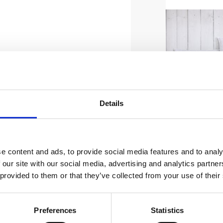
Details
Innerku
fjäderfylln
i många
storl
Material: 50% 
e content and ads, to provide social media features and to analy
krossad 
 our site with our social media, advertising and analytics partn
85
K
 provided to them or that they’ve collected from your use of their
Preferences
Statistics