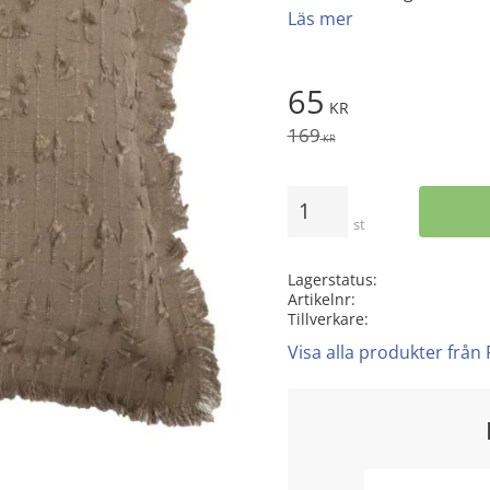
Läs mer
Nedsatt pris:
65
KR
Ordinarie pris:
169
KR
Antal
st
Lagerstatus
Artikelnr
Tillverkare
Visa alla produkter från