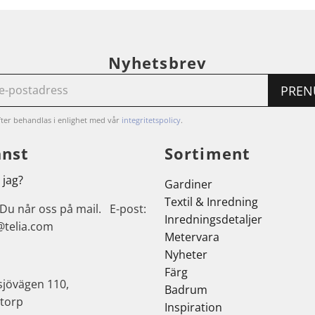
Nyhetsbrev
PREN
ter behandlas i enlighet med vår
integritetspolicy
.
änst
Sortiment
 jag?
Gardiner
Textil & Inredning
 Du når oss på mail. E-post:
Inredningsdetaljer
@telia.com
Metervara
Nyheter
Färg
sjövägen 110,
Badrum
torp
Inspiration