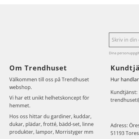
Dina personuppgif
Om Trendhuset
Kundtj
Välkommen till oss på Trendhuset
Hur handlar
webshop.
Kundtjänst:
Vi har ett unikt helhetskoncept för
trendhuset
hemmet.
Hos oss hittar du gardiner, kuddar,
dukar, plädar, frotté, bädd-set, linne
Adress: Öre
produkter, lampor, Morristyger mm
51193 Tores