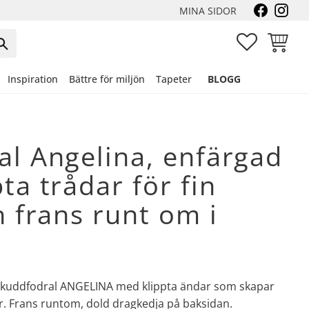
MINA SIDOR
FAVORITER
KUNDVA
Inspiration
Bättre för miljön
Tapeter
BLOGG
l Angelina, enfärgad
ta trådar för fin
h frans runt om i
nt kuddfodral ANGELINA med klippta ändar som skapar
r. Frans runtom, dold dragkedja på baksidan.