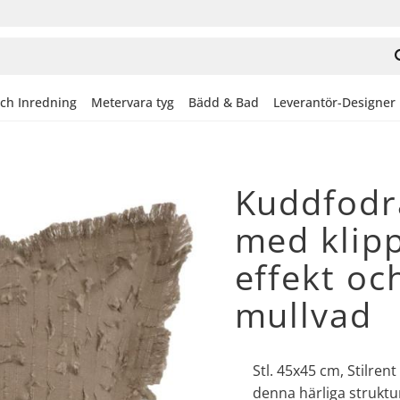
och Inredning
Metervara tyg
Bädd & Bad
Leverantör-Designer
Kuddfodra
med klipp
effekt oc
mullvad
Stl. 45x45 cm, Stilre
denna härliga struktu