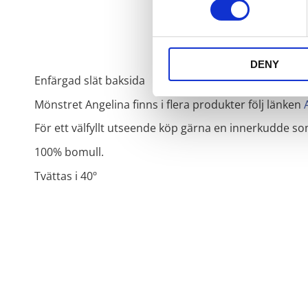
DENY
Enfärgad slät baksida
Mönstret Angelina finns i flera produkter följ länken
För ett välfyllt utseende köp gärna en innerkudde s
100% bomull.
Tvättas i 40º