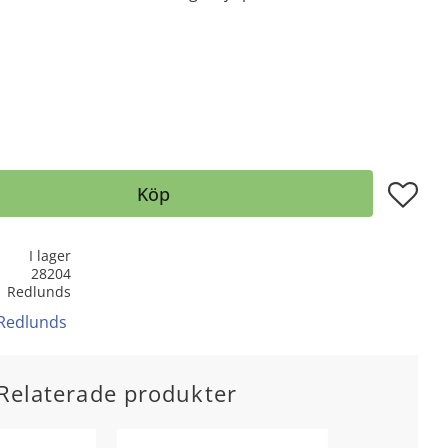
Lägg till
Köp
I lager
28204
Redlunds
 Redlunds
Relaterade produkter