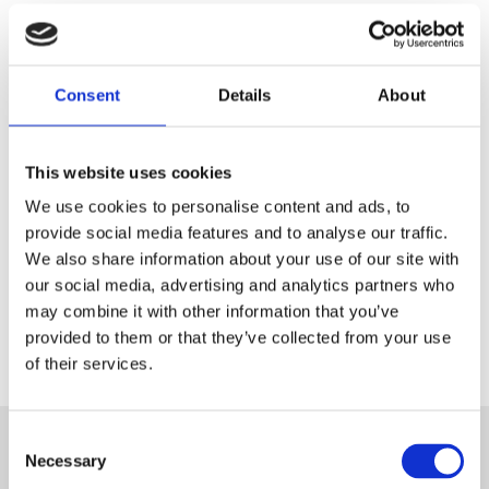
Antal
Lägg t
Köp
st
Consent
Details
About
Lagerstatus
I lager
Artikelnr
3005340
This website uses cookies
We use cookies to personalise content and ads, to
provide social media features and to analyse our traffic.
Dela med dig
We also share information about your use of our site with
our social media, advertising and analytics partners who
Facebook
may combine it with other information that you’ve
provided to them or that they’ve collected from your use
of their services.
Consent
Necessary
Selection
Nyhetsbrev