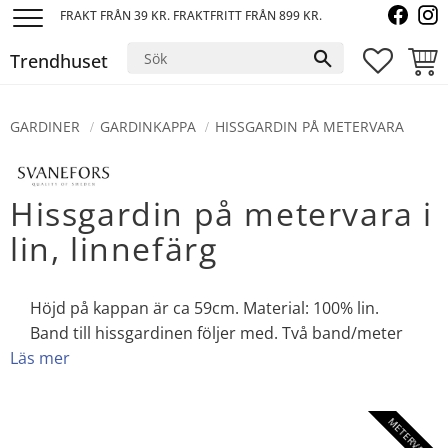
FRAKT FRÅN 39 KR. FRAKTFRITT FRÅN 899 KR.
Meny
Trendhuset
FAVORI
KUND
GARDINER
GARDINKAPPA
HISSGARDIN PÅ METERVARA
Hissgardin på metervara i
lin, linnefärg
Höjd på kappan är ca 59cm. Material: 100% lin.
Band till hissgardinen följer med. Två band/meter
Läs mer
METERVARA