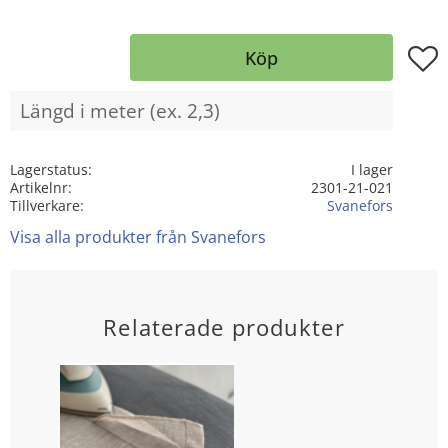
Lägg t
Köp
Lagerstatus
I lager
Artikelnr
2301-21-021
Tillverkare
Svanefors
Visa alla produkter från Svanefors
Relaterade produkter