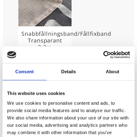
Snabbfållningsband/Fållfixband
Transparant
3.2m
Längd 3,2 meter,
bredd 25mm.
29
KR
Consent
Details
About
KÖP
Lägg till i favoriter
This website uses cookies
We use cookies to personalise content and ads, to
provide social media features and to analyse our traffic.
We also share information about your use of our site with
Krymper 7-8%
our social media, advertising and analytics partners who
Du köper gardinkappan per meter så mät bredden
may combine it with other information that you’ve