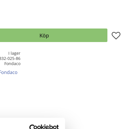
Lägg till
Köp
I lager
332-025-86
Fondaco
 Fondaco