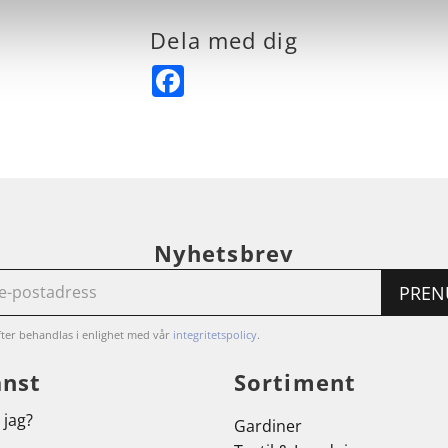
Dela med dig
Facebook
Nyhetsbrev
PREN
ter behandlas i enlighet med vår
integritetspolicy
.
änst
Sortiment
 jag?
Gardiner