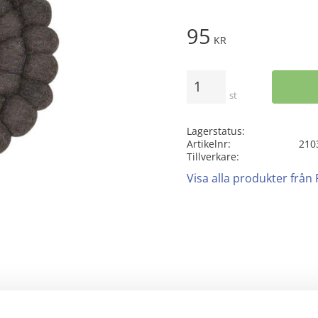
95
KR
Antal
st
Lagerstatus
Artikelnr
210
Tillverkare
Visa alla produkter från
Rutnätsvy
Listvy