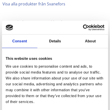
Visa alla produkter från Svanefors
Gripsholmsrutan är en klassiker inom svensk
inredningstextil. Estrid Ericson och Margit Thorén
komponerade denna textil på 1940-talet,
inspirerade av ett rutmönster från 1700-talet. Vi
Consent
Details
About
säljer en variant av deras textil.
Alla metervaror mäts till efter din begäran och får
This website uses cookies
ej returneras.
We use cookies to personalise content and ads, to
provide social media features and to analyse our traffic.
Är du osäker på färgen, maila oss
We also share information about your use of our site with
på
trendhuset@telia.com
, så skickar
our social media, advertising and analytics partners who
vi ett färgprov mot en kostnad på
may combine it with other information that you’ve
20:-
provided to them or that they’ve collected from your use
of their services.
Provet kostar 20:- och är ca