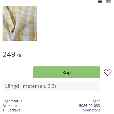
249
KR
Lägg t
Köp
Lagerstatus
I lager
Artikelnr
5086-00-033
Tillverkare
Svanefors