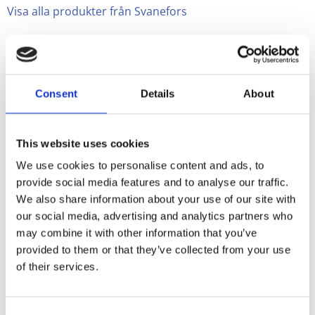
Visa alla produkter från Svanefors
Gripsholmsrutan är en klassiker inom svensk
inredningstextil. Estrid Ericson och Margit Thorén
Consent
Details
About
komponerade denna textil på 1940-talet,
inspirerade av ett rutmönster från 1700-talet. Vi
säljer en variant av deras textil.
This website uses cookies
Alla metervaror mäts till efter din begäran och får
We use cookies to personalise content and ads, to
ej returneras.
provide social media features and to analyse our traffic.
We also share information about your use of our site with
Är du osäker på färgen, maila oss
our social media, advertising and analytics partners who
på
trendhuset@telia.com
, så skickar
may combine it with other information that you’ve
provided to them or that they’ve collected from your use
vi ett färgprov mot en kostnad på
of their services.
20:-
Provet kostar 20:- och är ca