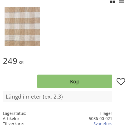
249
KR
Lägg t
Köp
Lagerstatus
I lager
Artikelnr
5086-00-021
Tillverkare
Svanefors