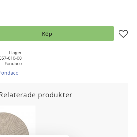
Lägg till
Köp
I lager
057-010-00
Fondaco
 Fondaco
Relaterade produkter