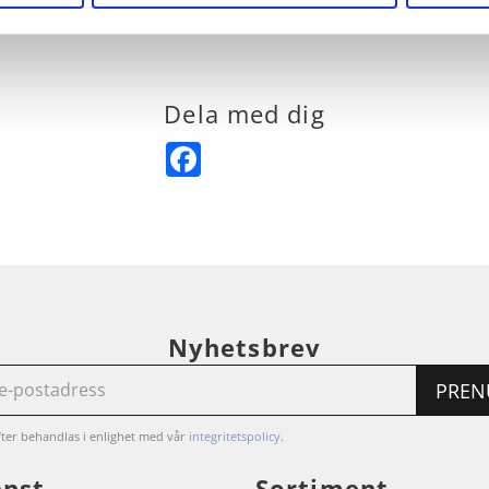
Dela med dig
Facebook
Nyhetsbrev
PREN
ter behandlas i enlighet med vår
integritetspolicy
.
änst
Sortiment