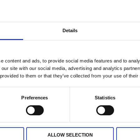
Details
Tablett
rund,
Stl. Ø38 cm
100% jute.
e content and ads, to provide social media features and to analy
fuktig t
mång
 our site with our social media, advertising and analytics partn
 provided to them or that they’ve collected from your use of their
Preferences
Statistics
lett i storlek 38 cm Ø
ALLOW SELECTION