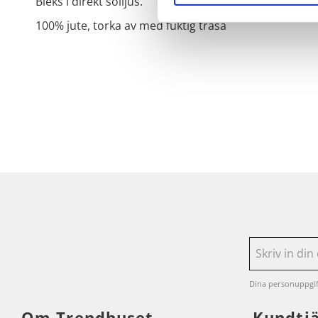
Bleks i direkt solljus.
100% jute, torka av med fuktig trasa
Dina personuppgif
Om Trendhuset
Kundtj