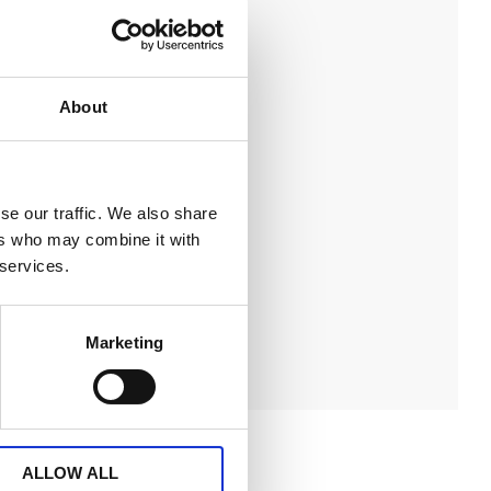
About
 SIGGE Ø38,
 naturvit
. Tablett Sigge,
 Torkas av med
se our traffic. We also share
rasa. Finns i
79
a färger.
KR
ers who may combine it with
 services.
KÖP
Lägg till i favoriter
Marketing
ALLOW ALL