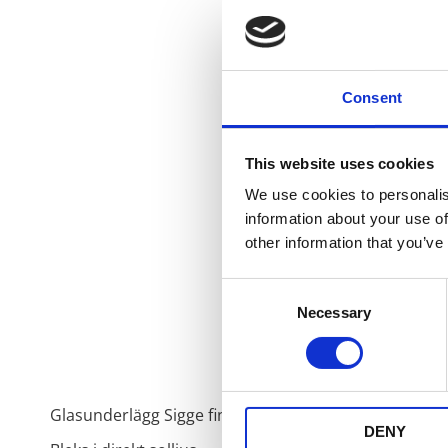
Consent
This website uses cookies
We use cookies to personalis
information about your use of
other information that you’ve
Consent
Necessary
Selection
Glasunderlägg Sigge finns i många färger och som tab
DENY