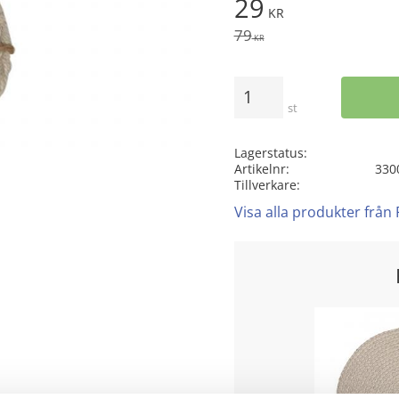
Nedsatt pris:
29
KR
Ordinarie pris:
79
KR
Antal
st
Lagerstatus
Artikelnr
330
Tillverkare
Visa alla produkter från