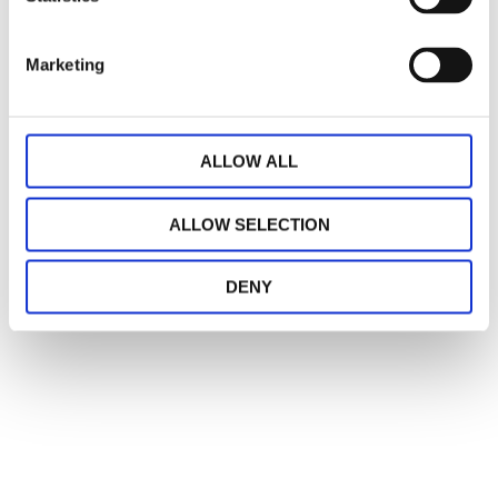
Klorblekmedel får ej användas Kemtvätt
(Perkloretylen)
Marketing
Kan ej torktumlas
Med multiband kan man hänga upp gardiner på tre
olika sätt:
ALLOW ALL
-Som veckbandslängd, med fingerkrokar.
ALLOW SELECTION
-Som Hällängd, med hällor man hänger på stången.
-Som Waveupphängning, med nålkrok eller
DENY
rynkbandskrok.