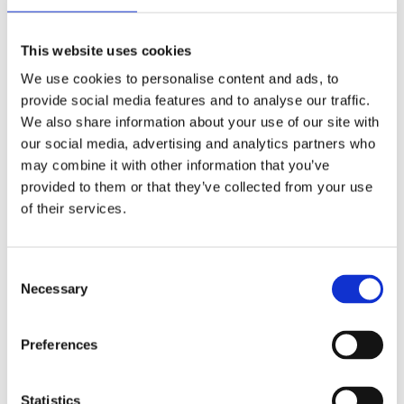
Kuddfodral
Snabbfållningsband/F
F
Vilja, William
Transparant
Morris
3.2m
This website uses cookies
inspirerat
Längd 3,2 meter,
bredd 25mm.
mönster
We use cookies to personalise content and ads, to
29
"Strawberry
provide social media features and to analyse our traffic.
KR
Thief", grön
We also share information about your use of our site with
Stl: 45x45 cm,
our social media, advertising and analytics partners who
Tyget Vilja
KÖP
may combine it with other information that you’ve
inspirerat av
Lägg till
339
konstnären
KR
provided to them or that they’ve collected from your use
William Morris
mönster
of their services.
Strawberry Thief
KÖP
på vårt kuddfodral.
Lägg till i favoriter
Consent
Necessary
Selection
Finns även som metervara och kuddfodral
Preferences
100% polyester, 40 grader maskintvätt, tål
strykning med mellanhög temperatur.
Statistics