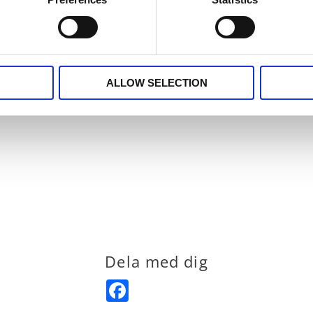
ika sätt, med fingerkrokar, rynkbandskrokar eller hänga up
a dom till önskad längd.
ALLOW SELECTION
Dela med dig
Facebook