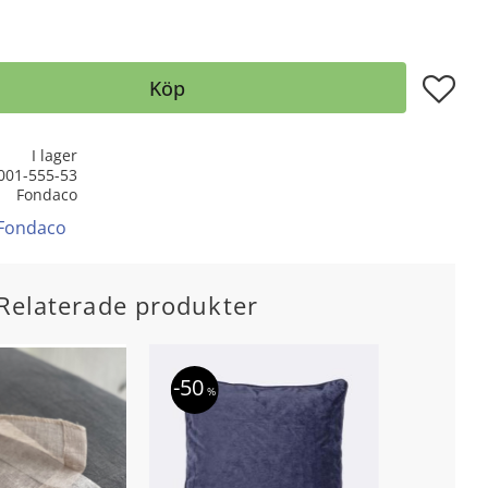
Lägg till
Köp
I lager
001-555-53
Fondaco
 Fondaco
Relaterade produkter
50
%