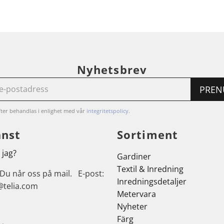
Nyhetsbrev
PREN
ter behandlas i enlighet med vår
integritetspolicy
.
änst
Sortiment
 jag?
Gardiner
Textil & Inredning
 Du når oss på mail. E-post:
Inredningsdetaljer
@telia.com
Metervara
Nyheter
Färg