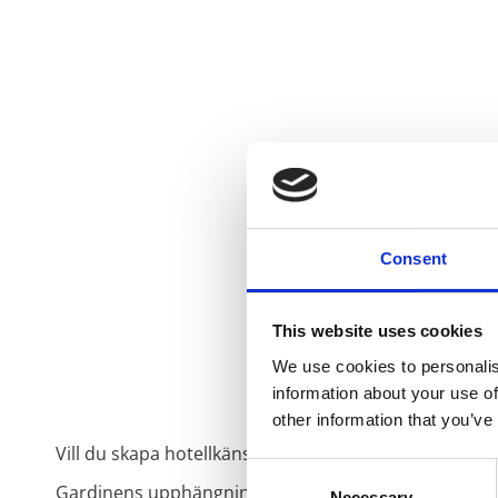
Consent
This website uses cookies
We use cookies to personalis
information about your use of
other information that you’ve
Vill du skapa hotellkänsla i ditt hem, så rekommend
Consent
Gardinens upphängning är med multiband.
Necessary
Selection