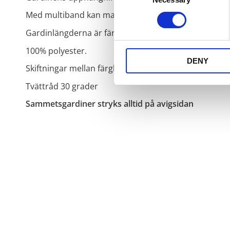
Med multiband kan man hänga upp gardinen på tre ol
Gardinlängderna är färdigsydda, du behöver bara fåll
100% polyester.
DENY
Skiftningar mellan färgbaden kan förekomma.
Tvättråd 30 grader
Sammetsgardiner stryks alltid på avigsidan