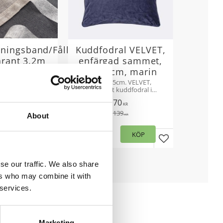
lningsband/Fållfixband
Kuddfodral VELVET,
arant 3.2m
enfärgad sammet,
45x45cm, marin
 meter, bredd
5mm.
Stl.45x45cm. VELVET,
enfärgat kuddfodral i
29
KR
skön sammet med
70
vacker lyster. Innerkudde
KR
köps separat. Velvet
139
About
KR
finns även som
KÖP
gardinlängd.
Lägg till i favoriter
KÖP
Lägg till i favori
se our traffic. We also share
ers who may combine it with
 services.
Marketing