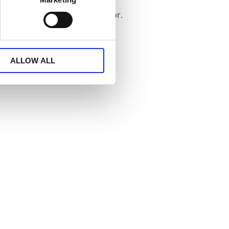
p direkt på stången med hällor.
ALLOW ALL