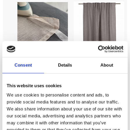
Snabbfållningsband/Fållfixband
Gardinlängd
Transparant
NIEL, grå
Consent
Details
About
3.2m
Stl. 2st 135x250
cm. Gardinlängd
Längd 3,2 meter,
Niel i grått med lite
bredd 25mm.
959
grövre textur och
KR
This website uses cookies
fin lyster. Hängs
29
KR
med multiband.
We use cookies to personalise content and ads, to
Finns i två
KÖP
storlekar och flera
provide social media features and to analyse our traffic.
färger.
Lägg t
KÖP
We also share information about your use of our site with
Lägg till i favoriter
our social media, advertising and analytics partners who
may combine it with other information that you’ve
provided to them or that they’ve collected from your use