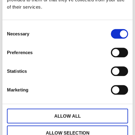
of their services.
100% polyester
Niel finns i fyra färger, grå, brun, lin och sand samt i
Consent
två olika storlekar, 2x135x250 cm och 2x135x280
Necessary
Selection
cm.
Längderna är ofållade nedtill, sy upp eller använd
Preferences
fållfixband.
Upphängning: Multiband.
Statistics
Multibandslängder kan du hänga upp på följande
olika sätt:
Marketing
- Som veckbandslängd, med fingerkrokar.
- Som Hällängd, med hällor man trär på stången.
- Som Wavelängd, med nålkrok eller
ALLOW ALL
rynkbandskrok.
ALLOW SELECTION