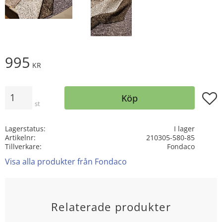
995
KR
Antal
Lägg t
Köp
st
Lagerstatus
I lager
Artikelnr
210305-580-85
Tillverkare
Fondaco
Visa alla produkter från Fondaco
Relaterade produkter