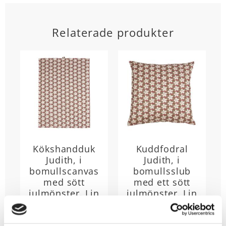
Relaterade produkter
Kökshandduk
Kuddfodral
Judith, i
Judith, i
bomullscanvas
bomullsslub
med sött
med ett sött
julmönster. Lin
julmönster. Lin
Stl. 50X70cm.
Stl. 48X48 cm.
Kökshandduk
Kuddfodral Judith i
Judith i
bomullsslub med
55
79
KR
KR