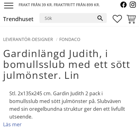
FRAKT FRÅN 39 KR. FRAKTFRITT FRÅN 899 KR.
Meny
Trendhuset
FAVORI
KUND
LEVERANTÖR-DESIGNER
FONDACO
Gardinlängd Judith, i
bomullsslub med ett sött
julmönster. Lin
Stl. 2x135x245 cm. Gardin Judith 2 pack i
bomullsslub med sött julmönster på. Slubväven
med sin oregelbundna struktur ger den ett livfullt
utseende.
Läs mer