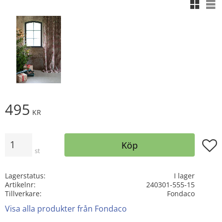
Rutnäts
Lis
495
KR
Antal
Lägg t
Köp
st
Lagerstatus
I lager
Artikelnr
240301-555-15
Tillverkare
Fondaco
Visa alla produkter från Fondaco