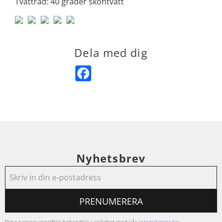
Tvättråd: 40 grader skontvätt
Dela med dig
Facebook
Nyhetsbrev
PRENUMERERA
Dina personuppgifter behandlas i enlighet med vår
integritetspolicy
.