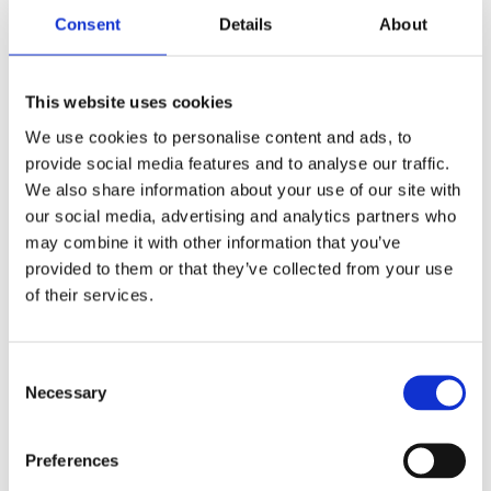
bomullscanvas
ett sött julmönster
med ett sött
på. Slubväven med
Consent
Details
About
julmönster på,
sin oregelbundna
som ger köket en
struktur ger
KÖP
KÖP
festlig touch. Med
kuddfodralet ett
hank för
livfullt utseende
Lägg till i favoriter
Lägg till
upphängning.
och ditt hem en
This website uses cookies
ombonad känsla.
We use cookies to personalise content and ads, to
provide social media features and to analyse our traffic.
We also share information about your use of our site with
Mönstret Judith finns i flera produkter följ
our social media, advertising and analytics partners who
länken
JUDITH
så finner du fler.
may combine it with other information that you’ve
Gardinlängd Judith har måtten 2x135x245 och
provided to them or that they’ve collected from your use
ligger två längder / förpackning. Slubväven med sin
of their services.
oregelbundna struktur ger den ett livfullt utseende
och ger ditt hem en ombonad känsla.
Consent
De har påsytt multiband och kan hängas upp med
Necessary
Selection
rynkbandskrokar, fingerkrokar, kanal samt dold
hälla.
Preferences
Använd vårt snabbfållningsband för att få rätt