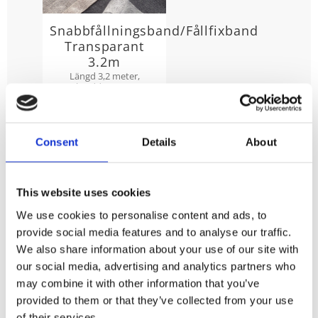
Snabbfållningsband/Fållfixband
Transparant
3.2m
Längd 3,2 meter,
bredd 25mm.
29
KR
Consent
Details
About
KÖP
Lägg till i favoriter
This website uses cookies
We use cookies to personalise content and ads, to
provide social media features and to analyse our traffic.
Caroline finns i två storlekar, 2x130x280 cm och
We also share information about your use of our site with
2x130x240 cm.
our social media, advertising and analytics partners who
En tunn och skir gardin med snyggt fall och härliga
may combine it with other information that you’ve
skrynklor.
provided to them or that they’ve collected from your use
of their services.