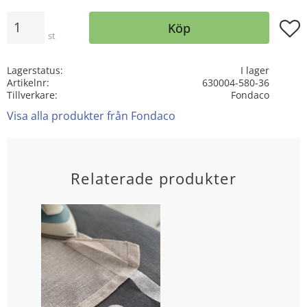
Antal
Lägg t
Köp
st
Lagerstatus
I lager
Artikelnr
630004-580-36
Tillverkare
Fondaco
Visa alla produkter från Fondaco
Relaterade produkter