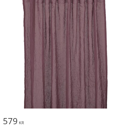
579
KR