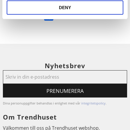
Dela med dig
DENY
Facebook
Nyhetsbrev
PRENUMERERA
Dina personuppgifter behandlas i enlighet med vår
integritetspolicy
.
Om Trendhuset
Välkommen till oss på Trendhuset webshop.