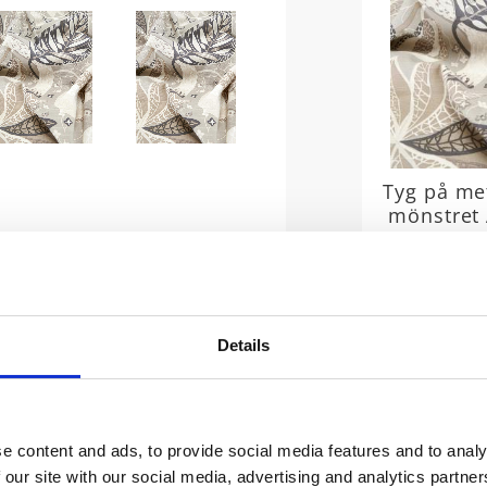
Tyg på met
mönstret
Eva, fant
slingrande
bei
Bredd 150 c
metervara i
Adam och 
Details
219
slingrande fa
växter. Tyget
som färdigsy
och kuddf
e content and ads, to provide social media features and to analy
 our site with our social media, advertising and analytics partn