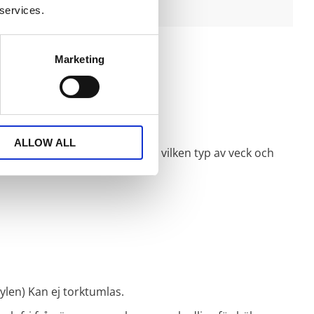
 services.
Marketing
verlocksöm i nederkant.
ALLOW ALL
irekt på en stång beroende på vilken typ av veck och
ylen) Kan ej torktumlas.