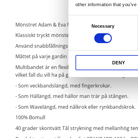
other information that you’ve
Consent
Mönstret Adam & Eva finns i många olika produkter f
Necessary
Selection
Klassiskt tryckt mönster i ny tappning. 2 pack gardi
Använd snabbfållningsband för att få rätt längd på 
Måttet på varje gardin är 145*250cm.
DENY
Multibandet är en flexibel lösning som gör att gardi
vilket fall du vill ha på gardinen. Multibandslängder 
- Som veckbandslängd, med fingerkrokar.
- Som Hällängd, med hällor man trär på stången.
- Som Wavelängd, med nålkrok eller rynkbandskrok.
100% Bomull
40 grader skontvätt Tål strykning med mellanhög tem