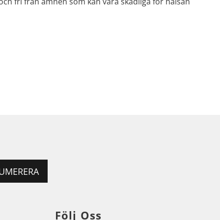
och fri från ämnen som kan vara skadliga för hälsan
UMERERA
Följ Oss