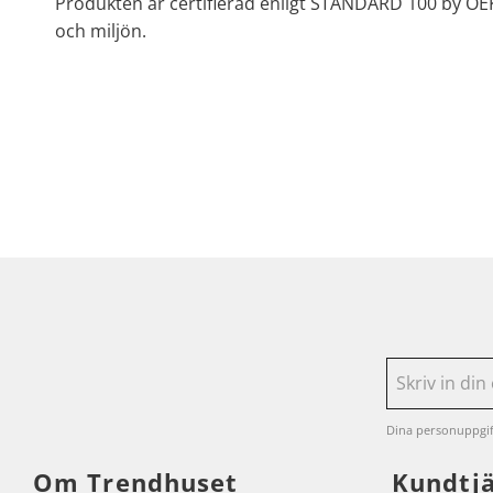
Produkten är certifierad enligt STANDARD 100 by OEK
och miljön.
Dina personuppgif
Om Trendhuset
Kundtj