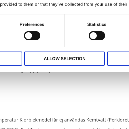
 provided to them or that they’ve collected from your use of their
ölj länken
ADAM & EVA
så hittar du alla produkter
Preferences
Statistics
nlängder med multiband i ovankant, fållade långsidor och o
gardinen.
ALLOW SELECTION
nen kan hängas upp antingen med fingerkrokar, räkor eller d
kan du hänga upp på följande olika sätt:
peratur Klorblekmedel får ej användas Kemtvätt (Perkloret