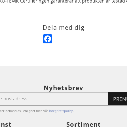
O-TEX®. Certifieringen garanterar att produkten är testad 
Dela med dig
Facebook
Nyhetsbrev
PREN
ter behandlas i enlighet med vår
integritetspolicy
.
änst
Sortiment