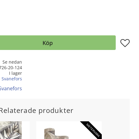
Lägg till
Köp
Se nedan
726-20-124
I lager
Svanefors
 Svanefors
Relaterade produkter
METERVARA