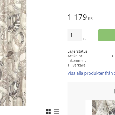
1 179
KR
Antal
st
Lagerstatus
Artikelnr
6
Inkommer
Tillverkare
Visa alla produkter från
Rutnätsvy
Listvy