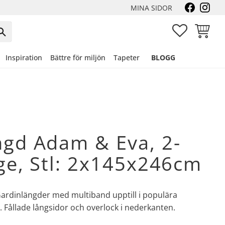
MINA SIDOR
FAVORITER
KUNDVA
Inspiration
Bättre för miljön
Tapeter
BLOGG
ngd Adam & Eva, 2-
ge, Stl: 2x145x246cm
​Gardinlängder med multiband upptill i populära
Fållade långsidor och overlock i nederkanten.