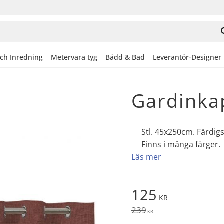
och Inredning
Metervara tyg
Bädd & Bad
Leverantör-Designer
Gardinka
Stl. 45x250cm. Färdig
Finns i många färger.
Läs mer
Nedsatt pris:
125
KR
Ordinarie pris:
239
KR