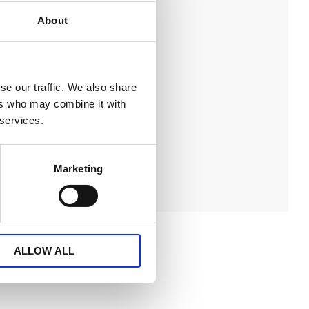
About
ängd Wayne,
run
t 140x300cm.
digsydda
se our traffic. We also share
längder i skir
25
d fin struktur.
ers who may combine it with
KR
nertill, 100%
 services.
r. Tvätt 40º
KÖP
Lägg till i favoriter
Marketing
ALLOW ALL