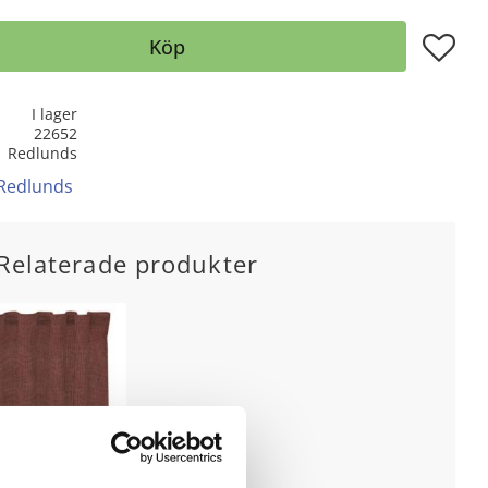
Lägg till
Köp
I lager
22652
Redlunds
 Redlunds
Relaterade produkter