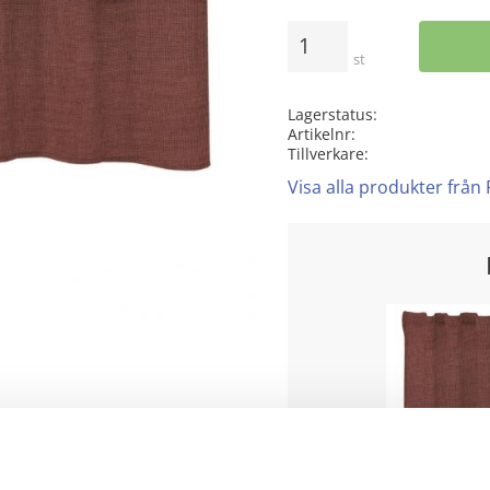
Antal
st
Lagerstatus
Artikelnr
Tillverkare
Visa alla produkter från
Rutnätsvy
Listvy