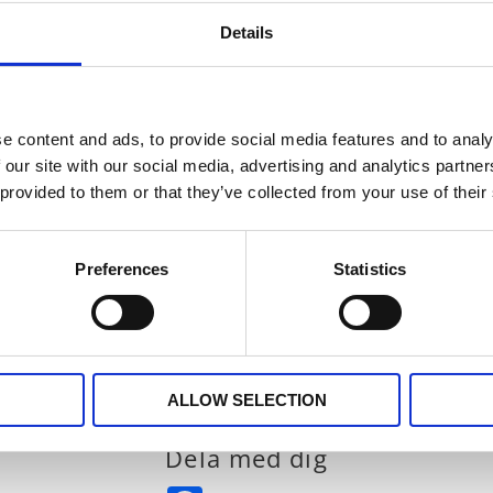
Details
Gardinl
b
Stl. 2s
Fär
e content and ads, to provide social media features and to analy
multibands
4
kvalitet me
 our site with our social media, advertising and analytics partn
Overlock 
 provided to them or that they’ve collected from your use of their
polyeste
Preferences
Statistics
ALLOW SELECTION
Dela med dig