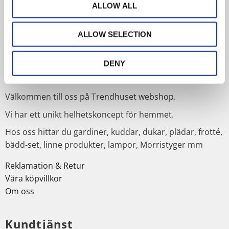
ALLOW ALL
PRENUMERERA
ALLOW SELECTION
Dina personuppgifter behandlas i enlighet med vår
integritetspolicy
.
DENY
Om Trendhuset
Välkommen till oss på Trendhuset webshop.
Vi har ett unikt helhetskoncept för hemmet.
Hos oss hittar du gardiner, kuddar, dukar, plädar, frotté,
bädd-set, linne produkter, lampor, Morristyger mm
Reklamation & Retur
Våra köpvillkor
Om oss
Kundtjänst