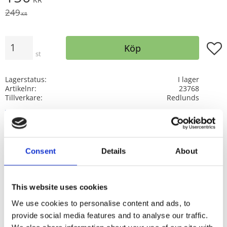
Ordinarie pris:
249
KR
Antal
Lägg t
Köp
st
Lagerstatus
I lager
Artikelnr
23768
Tillverkare
Redlunds
Visa alla produkter från Redlunds
100% polyester, tvätt 40º
Consent
Details
About
Tahiti finns som färdig kudde, kuddfodral,
multibandslängder och som gardinkappa och i två
This website uses cookies
färgställningar.
We use cookies to personalise content and ads, to
Upphängning: Multiband.
provide social media features and to analyse our traffic.