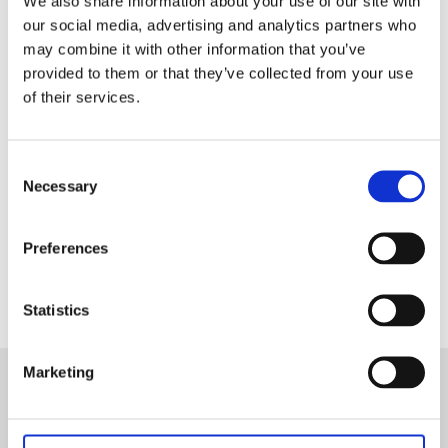
We also share information about your use of our site with
- med fingerkrokar.
our social media, advertising and analytics partners who
- med hällor man trär på stången.
may combine it with other information that you’ve
- med nålkrok eller rynkbandskrok.
provided to them or that they’ve collected from your use
of their services.
Du hittar både rynkbandskrokar och
fyrfingerkrokar som relaterad produkt.
Consent
Necessary
Selection
Dela med dig
Facebook
Preferences
Statistics
Marketing
Nyhetsbrev