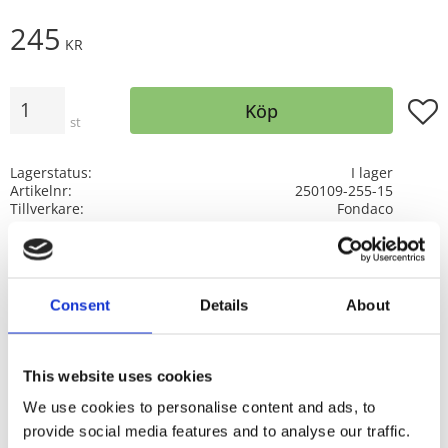
245
KR
Antal
Lägg t
Köp
st
Lagerstatus
I lager
Artikelnr
250109-255-15
Tillverkare
Fondaco
Visa alla produkter från Fondaco
Consent
Details
About
Mönstret Elliot finns i flera produkter följ länken
ELLIOT
så finner du fler.
Kappan är helt färdigsydd och har multiband
This website uses cookies
upptill.
We use cookies to personalise content and ads, to
Multibandet är en flexibel lösning som gör att
provide social media features and to analyse our traffic.