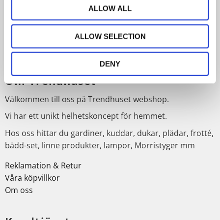
ALLOW ALL
PRENUMERERA
ALLOW SELECTION
Dina personuppgifter behandlas i enlighet med vår
integritetspolicy
.
DENY
Om Trendhuset
Välkommen till oss på Trendhuset webshop.
Vi har ett unikt helhetskoncept för hemmet.
Hos oss hittar du gardiner, kuddar, dukar, plädar, frotté,
bädd-set, linne produkter, lampor, Morristyger mm
Reklamation & Retur
Våra köpvillkor
Om oss