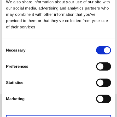
We also share information about your use of our site with
gardinen kan hängas upp antingen med
our social media, advertising and analytics partners who
fingerkrokar, räkor eller direkt på en stång
may combine it with other information that you’ve
beroende på vilken typ av veck man vill ha på
provided to them or that they’ve collected from your use
gardinen.
of their services.
100% Polyester
Tvättråd: Maskintvätt 30 grader skontvätt
Consent
Necessary
Selection
Dela med dig
Facebook
Preferences
Statistics
Marketing
Nyhetsbrev