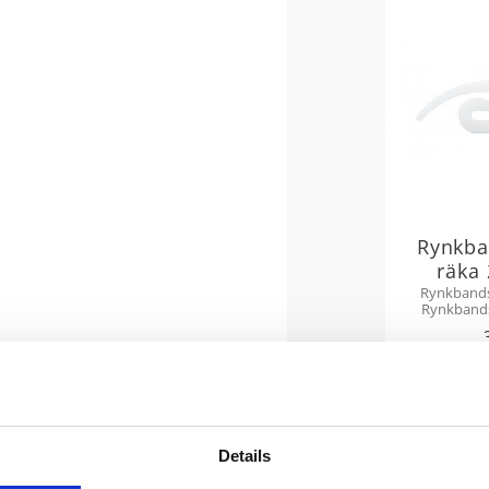
Rynkba
räka
Rynkbands
Rynkband
kallad räk
gardiner 
och anv
ska
Details