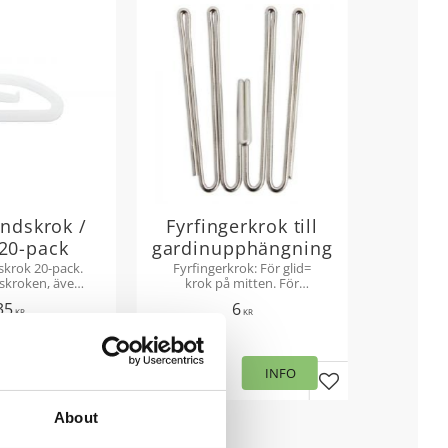
ndskrok /
Fyrfingerkrok till
 20-pack
gardinupphängning
krok 20-pack.
Fyrfingerkrok: För glid=
skroken, även
krok på mitten. För
a, används för
takskena/skena= Krok
35
6
med multiband
högst upp. Stl: 55 mm.
KR
KR
änds för att
pa veck.
KÖP
INFO
Lägg till i favoriter
Lägg till i favori
About