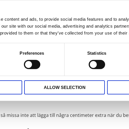
ölj länken
ADAM & EVA
så hittar du alla produkter
e content and ads, to provide social media features and to analy
 our site with our social media, advertising and analytics partn
a på metervara med multiband i ovankant och fållad nederka
 provided to them or that they’ve collected from your use of their
odral, pappersservett och gardinkappa.
nen kan hängas upp antingen med fingerkrokar, räkor eller d
Preferences
Statistics
ALLOW SELECTION
så missa inte att lägga till några centimeter extra när du bes