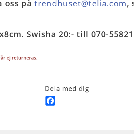
a oss på
trendhuset@telia.com
,
4x8cm. Swisha 20:- till 070-558
år ej returneras.
Dela med dig
Facebook