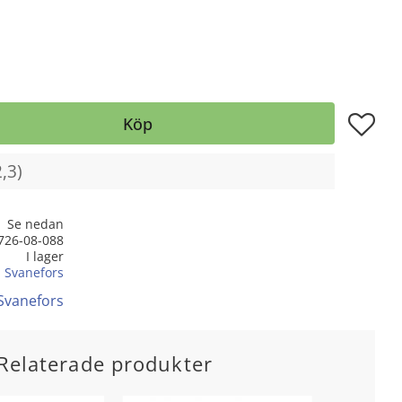
Lägg till
Köp
Se nedan
726-08-088
I lager
Svanefors
 Svanefors
Relaterade produkter