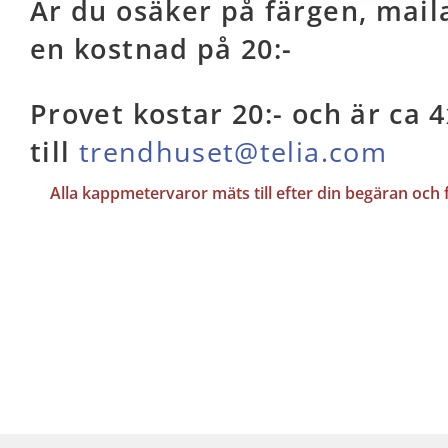
Är du osäker på färgen, mail
en kostnad på 20:-
Provet kostar 20:- och är ca 
till
trendhuset@telia.com
Alla kappmetervaror mäts till efter din begäran och f