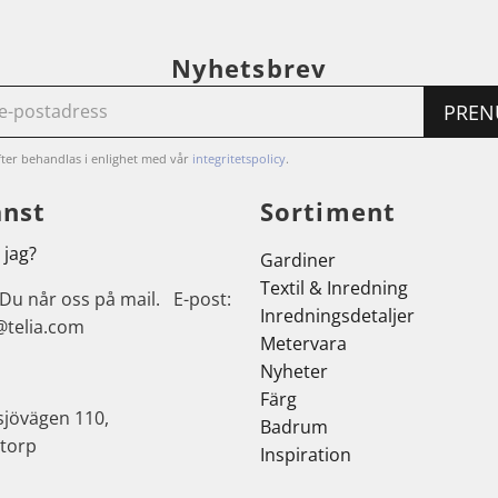
Nyhetsbrev
PREN
ter behandlas i enlighet med vår
integritetspolicy
.
änst
Sortiment
 jag?
Gardiner
Textil & Inredning
 Du når oss på mail. E-post:
Inredningsdetaljer
@telia.com
Metervara
Nyheter
Färg
sjövägen 110,
Badrum
torp
Inspiration