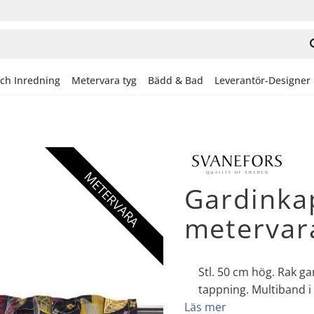
och Inredning
Metervara tyg
Bädd & Bad
Leverantör-Designer
METERVARA
Gardinka
metervara
Stl. 50 cm hög. Rak g
tappning. Multiband i
Läs mer