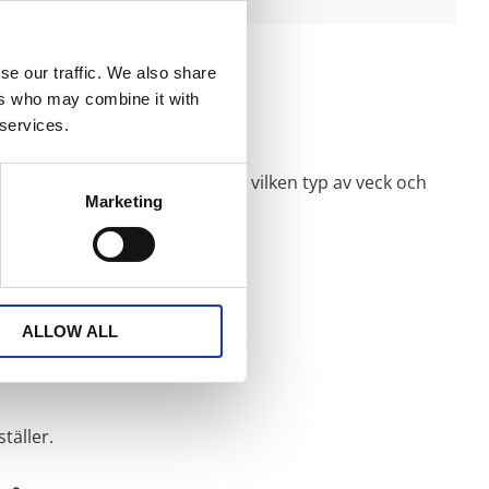
se our traffic. We also share
ers who may combine it with
nt, 50cm bred.
 services.
irekt på en stång beroende på vilken typ av veck och
Marketing
ALLOW ALL
täller.