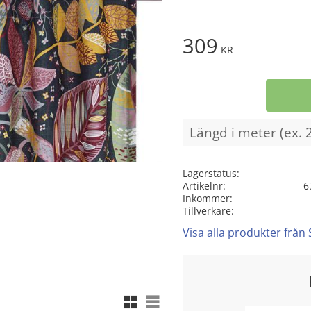
309
KR
Lagerstatus
Artikelnr
6
Inkommer
Tillverkare
Visa alla produkter från
Rutnätsvy
Listvy