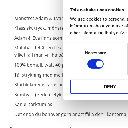
This website uses cookies
Mönstret Adam & Eva finns i många olika produkter f
We use cookies to personalis
information about your use of
Klassiskt tryckt mönster i ny tappning. Gardinkapp
other information that you’ve
Adam & Eva finns som metervara, gardinlängd, kuddf
Consent
Multibandet är en flexibel lösning som gör att gardi
Necessary
Selection
vilket fall man vill ha på gardinen.
100% bomull, tvätt 40 grader skontvätt
Tål strykning med mellanhög temperatur
Klorblekmedel får ej användas
DENY
Kemtvätt (Perkloretylen)
Kan ej torktumlas
Det enda du behöver göra är att fålla den i kanterna, 