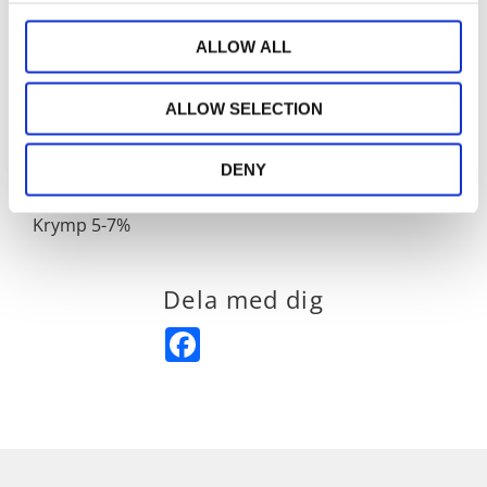
av
förkläden
, i olika färg, modell och material. Du
hittar köksserier där du kan matcha förkläde
ALLOW ALL
med
grillvantar
och
grytlappar
.
ALLOW SELECTION
90% återvunnen bomull
10% återvunnen polyester
DENY
Tvättas i 40 grader
Krymp 5-7%
Dela med dig
Facebook