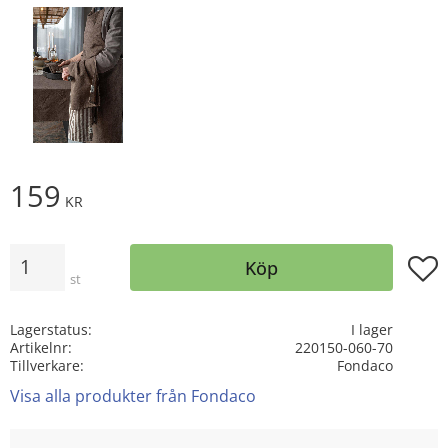
159
KR
Antal
Lägg t
Köp
st
Lagerstatus
I lager
Artikelnr
220150-060-70
Tillverkare
Fondaco
Visa alla produkter från Fondaco