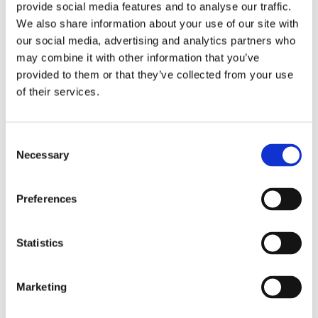
den är tillverkad
tillverkad från
provide social media features and to analyse our traffic.
från återvunnen
återvunnen textil.
We also share information about your use of our site with
KÖP
KÖP
textil. Bättre för
Bättre för miljön.
miljön.
Lägg till i favoriter
Lägg till
our social media, advertising and analytics partners who
may combine it with other information that you’ve
provided to them or that they’ve collected from your use
of their services.
I serien VIDE hittar du grytlappar, sittdynor, stols
Consent
Necessary
fodral, runda dukar, stora dukar,
Selection
löpare, kökshanddukar förkläde och servetter i
flera färger. Alla produkter är tillverkade av
Preferences
återvunnen textil och är därför ett bättre miljöval.
Här kan du se hela serien
VIDE
Statistics
Att laga mat är kul, men ibland kan ingredienserna
vilja smita från kastrullen. Ett
förkläde
skyddar dina
Marketing
kläder från stänk och spill, så att du slipper byta
outfit innan gästerna kommer. Vi har ett brett urval