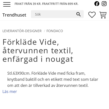
FRAKT FRÅN 39 KR. FRAKTFRITT FRÅN 899 KR.
Meny
Trendhuset
FAVORI
KUND
LEVERANTÖR-DESIGNER
FONDACO
Förkläde Vide,
återvunnen textil,
enfärgad i nougat
Stl.63X90cm. Förkläde Vide med ficka fram,
knytband baktill och en etikett med text som talar
om att den är tillverkad av återvunnen textil.
Läs mer