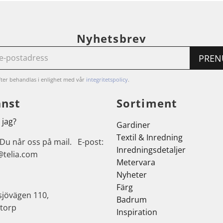
Nyhetsbrev
PREN
ter behandlas i enlighet med vår
integritetspolicy
.
änst
Sortiment
 jag?
Gardiner
Textil & Inredning
 Du når oss på mail. E-post:
Inredningsdetaljer
@telia.com
Metervara
Nyheter
Färg
sjövägen 110,
Badrum
torp
Inspiration