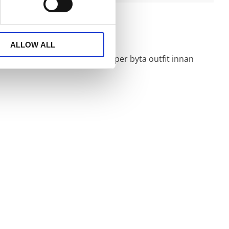
ALLOW ALL
 stänk och spill, så att du slipper byta outfit innan