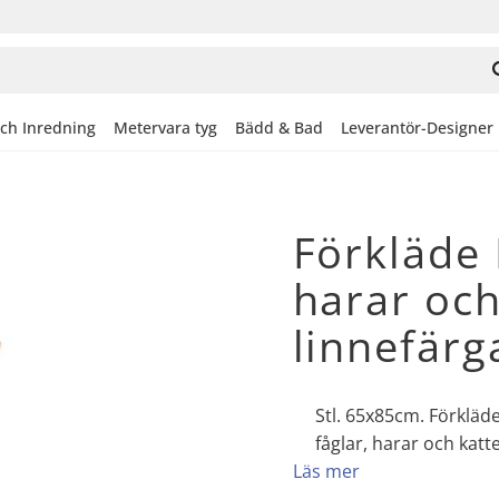
och Inredning
Metervara tyg
Bädd & Bad
Leverantör-Designer
Förkläde 
harar och
linnefärg
Stl. 65x85cm. Förkläde
fåglar, harar och kat
Läs mer