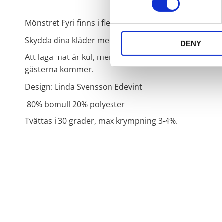
Mönstret Fyri finns i flera produkter följ länken
FYRI
s
Skydda dina kläder med ett fint förkläde.
DENY
Att laga mat är kul, men ibland kan ingredienserna vil
gästerna kommer.
Design: Linda Svensson Edevint
80% bomull 20% polyester
Tvättas i 30 grader, max krympning 3-4%.