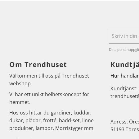
Dina personuppgif
Om Trendhuset
Kundtj
Välkommen till oss på Trendhuset
Hur handlar
webshop.
Kundtjänst:
Vi har ett unikt helhetskoncept för
trendhuset
hemmet.
Hos oss hittar du gardiner, kuddar,
dukar, plädar, frotté, bädd-set, linne
Adress: Öre
produkter, lampor, Morristyger mm
51193 Tores