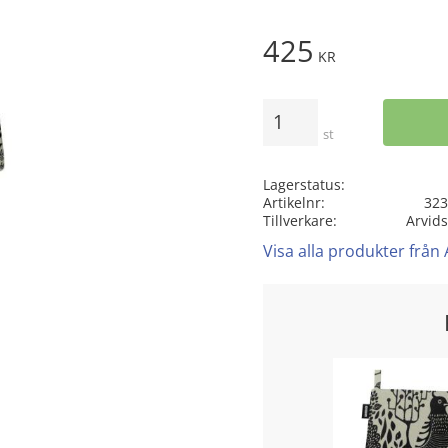
425
KR
Antal
st
Lagerstatus
Artikelnr
323
Tillverkare
Arvids
Visa alla produkter från 