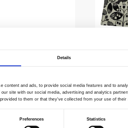
Grytlapp 
fåglar, h
katter i 
Details
linnefärga
Stl. 22x22cm
Fyri med fan
växtmönster 
149
hittar fåglar
katter. H
e content and ads, to provide social media features and to analy
upphäng
 our site with our social media, advertising and analytics partn
 provided to them or that they’ve collected from your use of their
Preferences
Statistics