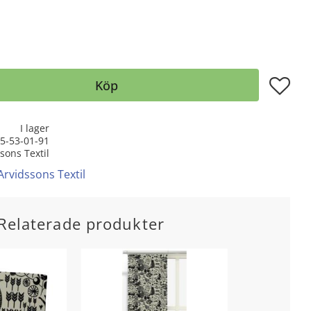
Lägg till
Köp
I lager
5-53-01-91
sons Textil
Arvidssons Textil
Relaterade produkter