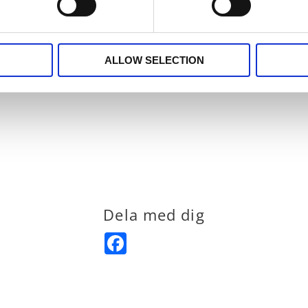
å finner du fler.
ALLOW SELECTION
ja smita från kastrullen. Ett
förkläde
skyddar dina kläder från
Dela med dig
Facebook