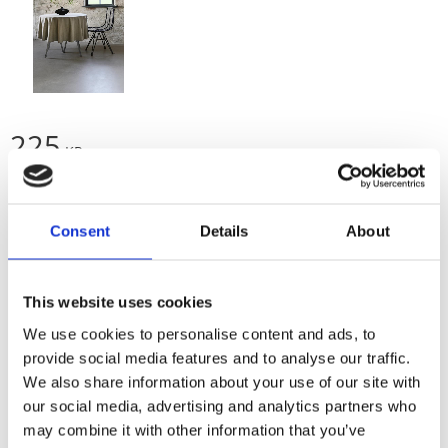
225
KR
Antal
Lägg t
Köp
st
Consent
Details
About
Lagerstatus
I lager
Artikelnr
730073-180-15
This website uses cookies
Tillverkare
Fondaco
We use cookies to personalise content and ads, to
Visa alla produkter från Fondaco
provide social media features and to analyse our traffic.
We also share information about your use of our site with
our social media, advertising and analytics partners who
100% bomull,
may combine it with other information that you’ve