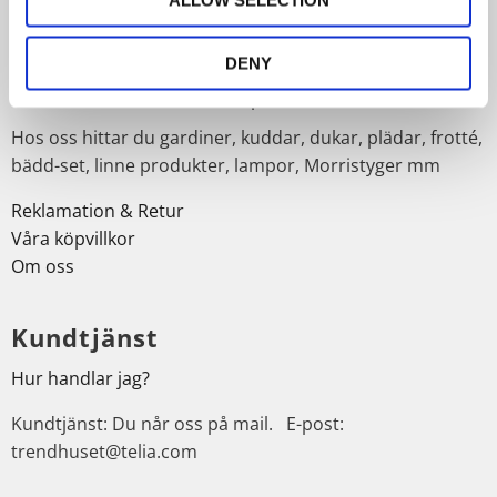
ALLOW SELECTION
Om Trendhuset
Välkommen till oss på Trendhuset webshop.
DENY
Vi har ett unikt helhetskoncept för hemmet.
Hos oss hittar du gardiner, kuddar, dukar, plädar, frotté,
bädd-set, linne produkter, lampor, Morristyger mm
Reklamation & Retur
Våra köpvillkor
Om oss
Kundtjänst
Hur handlar jag?
Kundtjänst: Du når oss på mail. E-post:
trendhuset@telia.com