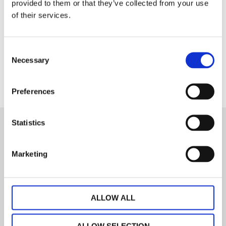
tvätt 60°
provided to them or that they’ve collected from your use
of their services.
Dela med dig
Consent
Facebook
Necessary
Selection
Preferences
Statistics
Nyhetsbrev
Marketing
PRENUMERERA
ALLOW ALL
Dina personuppgifter behandlas i enlighet med vår
integritetspolicy
.