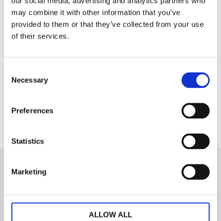
skyddar ditt bord samtidigt som det har en
our social media, advertising and analytics partners who
ljuddämpande effekt.
may combine it with other information that you’ve
provided to them or that they’ve collected from your use
100% Bomull
of their services.
Tvättråd: 40° skontvätt
Consent
Dela med dig
Necessary
Selection
Facebook
Preferences
Statistics
Marketing
Nyhetsbrev
ALLOW ALL