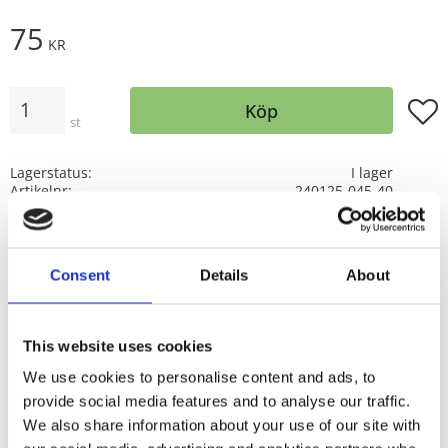
75
KR
Antal
Lägg t
Köp
st
Lagerstatus
I lager
Artikelnr
240125-045-40
Tillverkare
Fondaco
Visa alla produkter från Fondaco
Consent
Details
About
Mönstret BENJI finns i flera färger och storlekar följ
länken
BENJI
så finner du dessa
This website uses cookies
Duka fint med bordstabletter. Använd
We use cookies to personalise content and ads, to
tallriksunderlägg även kallade bordstabletter till
provide social media features and to analyse our traffic.
din dukning. Blir snyggt och det är praktiskt då det
We also share information about your use of our site with