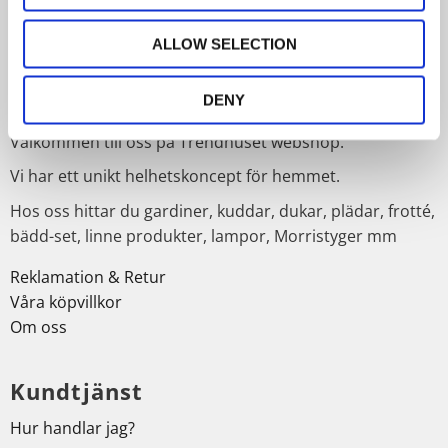
PRENUMERERA
ALLOW SELECTION
Dina personuppgifter behandlas i enlighet med vår
integritetspolicy
.
Om Trendhuset
DENY
Välkommen till oss på Trendhuset webshop.
Vi har ett unikt helhetskoncept för hemmet.
Hos oss hittar du gardiner, kuddar, dukar, plädar, frotté,
bädd-set, linne produkter, lampor, Morristyger mm
Reklamation & Retur
Våra köpvillkor
Om oss
Kundtjänst
Hur handlar jag?