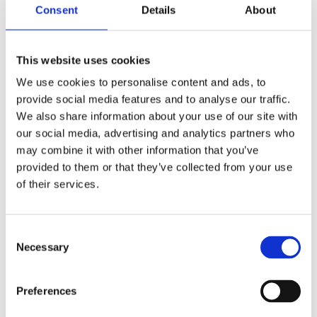
Consent
Details
About
DIAMOND,
Badrock
Badlakan eller
DIAMOND,
handduk,
rutmönster,
This website uses cookies
enfärgad frotté i
mörkgrå
We use cookies to personalise content and ads, to
lyxig velour med
Stl. L/XL. Diamond,
provide social media features and to analyse our traffic.
badrock i lyxig
rutmönster i
velour med
We also share information about your use of our site with
599
mörkgrått
rutmönster i en
KR
our social media, advertising and analytics partners who
härlig mörkgrå
Lyxig enfärgad
färg. 100% bomull,
velour frotté med
may combine it with other information that you’ve
tvätt 60º
rutmönster. Finns
KÖP
95
provided to them or that they’ve collected from your use
som Handduk
KR
Lägg till
50x70cm och
of their services.
badlakan
90x150cm i 100%
INFO
bomull, 470gr/m2.
Lägg till i favoriter
Consent
Necessary
Selection
Preferences
Diamond finns som frottéhandduk i två storlekar,
90x150 cm och 50x70 cm och även som badrock i