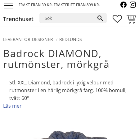
FRAKT FRÅN 39 KR. FRAKTFRITT FRÅN 899 KR.
Meny
Trendhuset
FAVORI
KUND
LEVERANTÖR-DESIGNER
REDLUNDS
Badrock DIAMOND,
rutmönster, mörkgrå
Stl. XXL. Diamond, badrock i lyxig velour med
rutmönster i en härlig mörkgrå färg. 100% bomull,
tvätt 60º
Läs mer