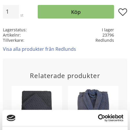
Antal
Lägg t
Köp
st
Lagerstatus
I lager
Artikelnr
23796
Tillverkare
Redlunds
Visa alla produkter från Redlunds
Relaterade produkter