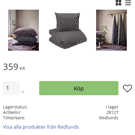
Rutnäts
Lis
359
KR
Antal
Lägg t
Köp
st
Lagerstatus
I lager
Artikelnr
28127
Tillverkare
Redlunds
Visa alla produkter från Redlunds