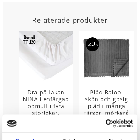
Relaterade produkter
20
%
Dra-på-lakan
Pläd Baloo,
NINA i enfärgad
skön och gosig
bomull i fyra
pläd i många
storlekar,
färger, mörkgrå
trådtäthet 120 i
Mysig enfärgad
pläd. Storlek
vitt
130x170cm 100%
169
Enfärgat
polyester
KR
underlakan med
210
KR