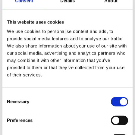
Consent
Details
About
resår i hörnen,
169
som gör att
KR
lakanet sitter på
KÖP
plats. Storlek
Lägg t
90x200cm,
This website uses cookies
INFO
120x200cm,
160x200cm,
Lägg till i favoriter
We use cookies to personalise content and ads, to
180x200cm
provide social media features and to analyse our traffic.
We also share information about your use of our site with
our social media, advertising and analytics partners who
Glöm inte att köpa underlakan till ditt nya bädd set.
may combine it with other information that you’ve
Vi har både traditionella
underlakan och dem
provided to them or that they’ve collected from your use
of their services.
smidiga dra-på lakanen.
Följ bara länken
Trådtäthet 132.
Consent
VAD BETYDER TRÅDTÄTHET?
Necessary
Selection
Trådtäthet (TC) är antalet trådar som vävs in, på
längden och på bredden, per kvadrattum i ett tyg.
Preferences
Trådtäthet på 132 betyder att 132 trådar korsar
varandra i väven på varje kvadrattum, som är ca