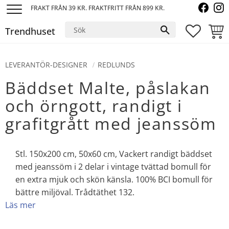
FRAKT FRÅN 39 KR. FRAKTFRITT FRÅN 899 KR.
Meny
Trendhuset
FAVORI
KUND
LEVERANTÖR-DESIGNER
REDLUNDS
Bäddset Malte, påslakan
och örngott, randigt i
grafitgrått med jeanssöm
Stl. 150x200 cm, 50x60 cm, Vackert randigt bäddset
med jeanssöm i 2 delar i vintage tvättad bomull för
en extra mjuk och skön känsla. 100% BCI bomull för
bättre miljöval. Trådtäthet 132.
Läs mer