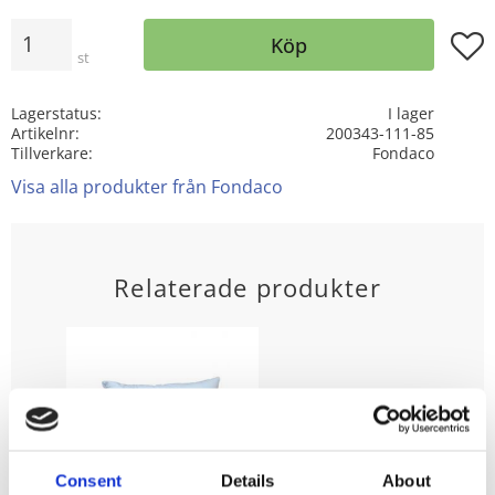
Antal
Lägg t
Köp
st
Lagerstatus
I lager
Artikelnr
200343-111-85
Tillverkare
Fondaco
Visa alla produkter från Fondaco
Relaterade produkter
Consent
Details
About