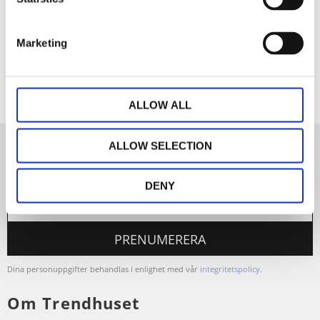
Dela med dig
Marketing
Facebook
ALLOW ALL
ALLOW SELECTION
Nyhetsbrev
DENY
PRENUMERERA
Dina personuppgifter behandlas i enlighet med vår
integritetspolicy
.
Om Trendhuset