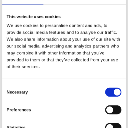
Sovkudde
This website uses cookies
ELEGANCE, lätt
och mjuk i vitt
We use cookies to personalise content and ads, to
Stl. 50x60 cm.
provide social media features and to analyse our traffic.
Sovkudde
ELEGANCE lätt och
We also share information about your use of our site with
249
mjuk, behåller sin
KR
our social media, advertising and analytics partners who
karaktär även efter
många tvättar. 450
may combine it with other information that you’ve
gr bollfiber av
provided to them or that they’ve collected from your use
KÖP
polyester
Lägg till i favoriter
of their services.
Consent
Necessary
Selection
Serien HYGGE finns som örngott, bäddset, både till
enkelsäng och som kingsize, i många naturliga och
sköna färger,
Preferences
100% bomull, tvätt 60°
Statistics