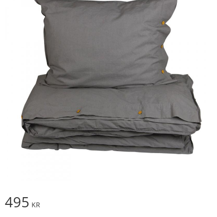
495
KR