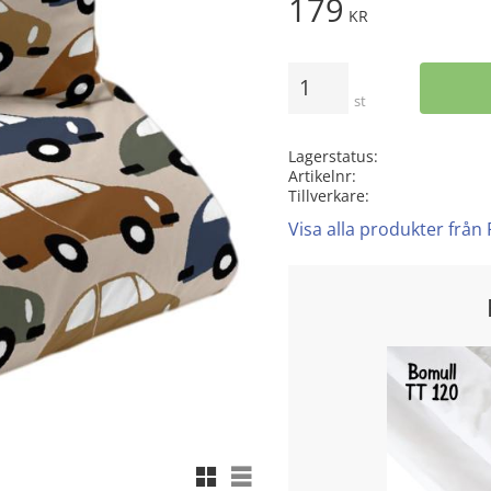
179
KR
Antal
st
Lagerstatus
Artikelnr
Tillverkare
Visa alla produkter från
Rutnätsvy
Listvy