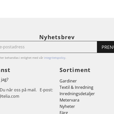
Nyhetsbrev
PREN
ter behandlas i enlighet med vår
integritetspolicy
.
änst
Sortiment
 jag?
Gardiner
Textil & Inredning
 Du når oss på mail. E-post:
Inredningsdetaljer
@telia.com
Metervara
Nyheter
Färg