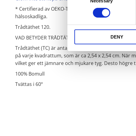
Necessary
Selection
* Certifierad av OEKO-TEX® STANDARD 100 certifiering
hälsoskadliga.
Trådtäthet 120.
DENY
VAD BETYDER TRÅDTÄTHET?
Trådtäthet (TC) är antalet trådar som vävs in, på lä
på varje kvadrattum, som är ca 2,54 x 2,54 cm. När 
vilket ger ett jämnare och mjukare tyg. Desto högre tr
100% Bomull
Tvättas i 60º