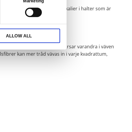
Marketing
 d.v.s. inte innehåller kemikalier i halter som är
ALLOW ALL
å 120 betyder att 120 trådar korsar varandra i väven
fibrer kan mer tråd vävas in i varje kvadrattum,