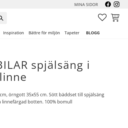
MINA SIDOR
FAVORITER
KUNDVA
Inspiration
Bättre för miljön
Tapeter
BLOGG
ILAR spjälsäng i
 linne
cm, örngott 35x55 cm. Sött bäddset till spjälsäng
på linnefärgad botten. 100% bomull