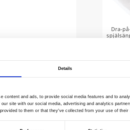
Dra-på
spjälsän
Stl. 60x
Stl. 60x12
underlakan
med resår
gör att la
plats. O
Details
trådt
e content and ads, to provide social media features and to analy
 our site with our social media, advertising and analytics partn
 provided to them or that they’ve collected from your use of their
sk designer.
. Vi har både traditionella underlakan och dem smidiga dra-p