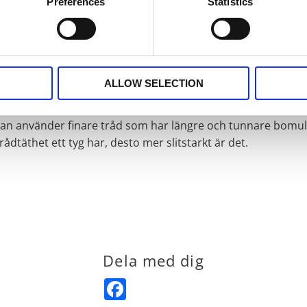
Preferences
Statistics
 innebär att produkten uppfyller höga humanekologiska krav,
ALLOW SELECTION
ngden och på bredden, per kvadrattum i ett tyg. Trådtäthet p
man använder finare tråd som har längre och tunnare bomulls
ådtäthet ett tyg har, desto mer slitstarkt är det.
Dela med dig
Facebook