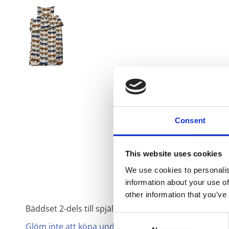
Consent
This website uses cookies
We use cookies to personalis
information about your use of
other information that you’ve
Bäddset 2-dels till spjälsäng med bil mönster av sven
Consent
Glöm inte att köpa underlakan till ditt nya bädd set