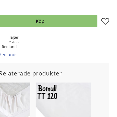
Lägg till
Köp
I lager
25466
Redlunds
 Redlunds
Relaterade produkter