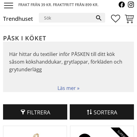
FRAKT FRÅN 39 KR. FRAKTFRITT FRÅN 899 KR.
Meny
Trendhuset
FAVORI
KUND
PÅSK I KÖKET
Här hittar du textilier inför PÅSKEN till ditt kök
såsom kökshanddukar, grytlappar, förkläden och
grytunderlägg
FILTRERA
SORTERA
SUPERPRIS