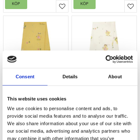
KÖP
KÖP
Lägg till i favoriter
Lägg
Consent
Details
About
Kökshandduk
Kökshandduk
HÖNÖ med tryckta
HÖNÖ med tryckta
påskägg,
påskägg,
This website uses cookies
påskkycklingar och
påskkycklingar och
We use cookies to personalise content and ads, to
små blommor på
små blommor på
provide social media features and to analyse our traffic.
gul bottenfärg
offwhite
We also share information about your use of our site with
bottenfärg
Stl. 50x70 cm, Urgullig
kökshandduk HÖNÖ med
our social media, advertising and analytics partners who
Stl. 50x70 cm, Urgullig
tryckta kycklingar och
kökshandduk HÖNÖ med
may combine it with other information that you’ve