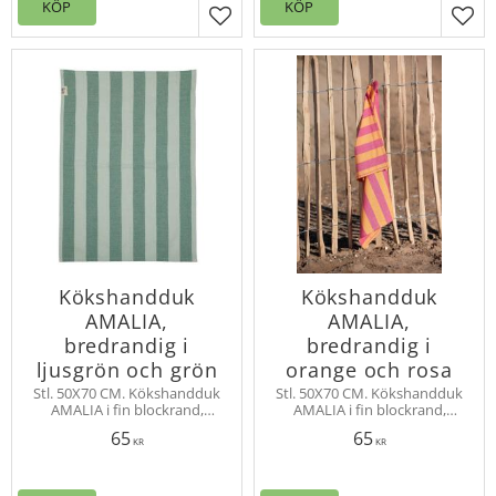
KÖP
KÖP
Lägg till i favoriter
Lägg
Kökshandduk
Kökshandduk
AMALIA,
AMALIA,
bredrandig i
bredrandig i
ljusgrön och grön
orange och rosa
Stl. 50X70 CM. Kökshandduk
Stl. 50X70 CM. Kökshandduk
AMALIA i fin blockrand,
AMALIA i fin blockrand,
tillverkad av återvunna
tillverkad av återvunna
65
65
material. Hank för
material. Hank för
KR
KR
upphängning.
upphängning.