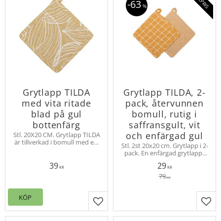
63
%
Grytlapp TILDA
Grytlapp TILDA, 2-
med vita ritade
pack, återvunnen
blad på gul
bomull, rutig i
bottenfärg
saffransgult, vit
och enfärgad gul
Stl. 20X20 CM. Grytlapp TILDA
är tillverkad i bomull med ett
Stl. 2st 20x20 cm. Grytlapp i 2-
stilrent bladmönster. Hank
pack. En enfärgad grytlapp i
för upphängning. Använd
quiltad chambray och en
grytlappar för att skydda dina
39
29
rutig grytlapp. Ögla för
KR
KR
händer.
upphängning
79
KR
KÖP
Lägg till i favoriter
Lägg