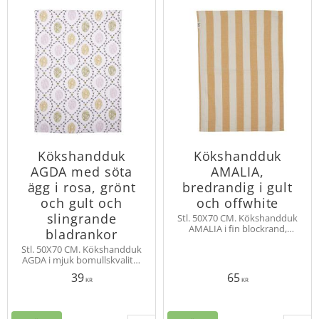
Kökshandduk
Kökshandduk
AGDA med söta
AMALIA,
ägg i rosa, grönt
bredrandig i gult
och gult och
och offwhite
slingrande
Stl. 50X70 CM. Kökshandduk
AMALIA i fin blockrand,
bladrankor
tillverkad av återvunna
Stl. 50X70 CM. Kökshandduk
material. Hank för
AGDA i mjuk bomullskvalitet
upphängning.
med ett härligt påskmönster i
39
65
form av ägg i olika färger och
KR
KR
slingrande bladrankor