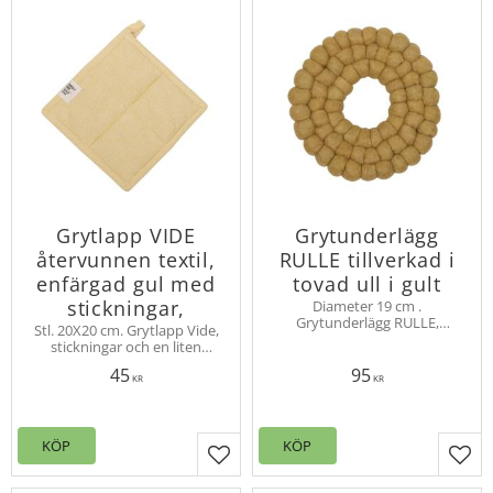
Grytlapp VIDE
Grytunderlägg
återvunnen textil,
RULLE tillverkad i
enfärgad gul med
tovad ull i gult
stickningar,
Diameter 19 cm .
Grytunderlägg RULLE,
Stl. 20X20 cm. Grytlapp Vide,
tillverkad i tuvad ull. Små
stickningar och en liten
tovade bollar sammansatta i
etikett med text som talar
tre ringar bildar ett praktiskt
45
95
om att den är tillverkad från
KR
KR
grytunderlägg
återvunnen textil. Bättre för
miljön.
KÖP
KÖP
Lägg till i favoriter
Lägg