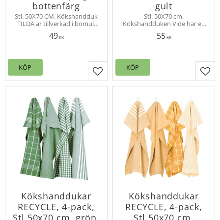
bottenfärg
gult
Stl. 50X70 CM. Kökshandduk
Stl. 50X70 cm.
TILDA är tillverkad i bomull
Kökshandduken Vide har en
med ett stilrent grafiskt
liten etikett med text som
49
55
bladmönster. Hank för
talar om att den är tillverkad
KR
KR
upphängning.
från återvunnen textil. Bättre
för miljön.
KÖP
KÖP
Lägg till i favoriter
Lägg
Kökshanddukar
Kökshanddukar
RECYCLE, 4-pack,
RECYCLE, 4-pack,
Stl.50x70 cm, grön,
Stl.50x70 cm,