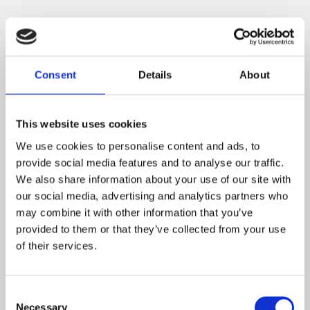
Nyhetsbrev
Consent
Details
About
PRENUMERERA
Dina personuppgifter behandlas i enlighet med vår
integritetspolicy
.
This website uses cookies
We use cookies to personalise content and ads, to
Om Trendhuset
provide social media features and to analyse our traffic.
Välkommen till oss på Trendhuset webshop.
We also share information about your use of our site with
our social media, advertising and analytics partners who
Vi har ett unikt helhetskoncept för hemmet.
may combine it with other information that you’ve
Hos oss hittar du gardiner, kuddar, dukar, plädar, frotté,
provided to them or that they’ve collected from your use
bädd-set, linne produkter, lampor, Morristyger mm
of their services.
Reklamation & Retur
Våra köpvillkor
Consent
Om oss
Necessary
Selection