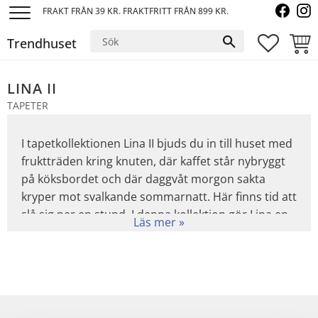
FRAKT FRÅN 39 KR. FRAKTFRITT FRÅN 899 KR.
Meny
Trendhuset
FAVORI
KUND
LINA II
TAPETER
I tapetkollektionen Lina II bjuds du in till huset med
fruktträden kring knuten, där kaffet står nybryggt
på köksbordet och där daggvåt morgon sakta
kryper mot svalkande sommarnatt. Här finns tid att
slå sig ner en stund. I denna kollektion gör Lina en
djupdykning i sin farfar Ewalds trädgård. Hon
utforskar även barndomsminnen och försöker
gestalta komplexiteten av växter och liv som
förenas mellan då och nutid.