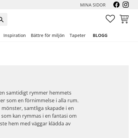
MINA SIDOR
FAVORITER
KUNDVA
Inspiration
Bättre för miljön
Tapeter
BLOGG
iv men samtidigt rymmer hemmets
gger som en förnimmelse i alla rum.
a mönster, samtliga skapade i en
t som kan rymmas i en fantasi om
raste hem med väggar klädda av