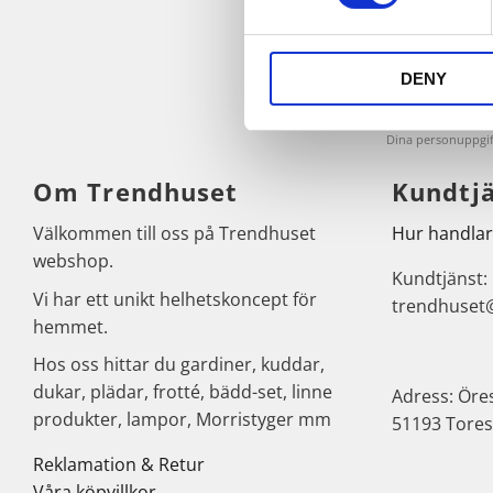
DENY
Dina personuppgif
Om Trendhuset
Kundtj
Välkommen till oss på Trendhuset
Hur handlar
webshop.
Kundtjänst:
Vi har ett unikt helhetskoncept för
trendhuset
hemmet.
Hos oss hittar du gardiner, kuddar,
dukar, plädar, frotté, bädd-set, linne
Adress: Öre
produkter, lampor, Morristyger mm
51193 Tores
Reklamation & Retur
Våra köpvillkor