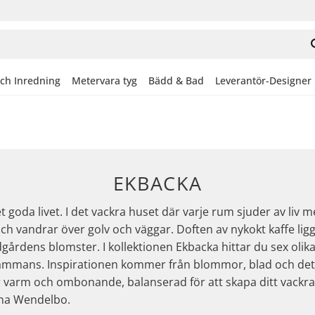
och Inredning
Metervara tyg
Bädd & Bad
Leverantör-Designer
EKBACKA
det goda livet. I det vackra huset där varje rum sjuder av l
 och vandrar över golv och väggar. Doften av nykokt kaffe li
gårdens blomster. I kollektionen Ekbacka hittar du sex olik
llsammans. Inspirationen kommer från blommor, blad och de
 är varm och ombonande, balanserad för att skapa ditt vack
nna Wendelbo.