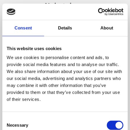
Nyhetsbrev
Consent
Details
About
PRENUMERERA
Dina personuppgifter behandlas i enlighet med vår
integritetspolicy
.
This website uses cookies
Om Trendhuset
We use cookies to personalise content and ads, to
provide social media features and to analyse our traffic.
Välkommen till oss på Trendhuset webshop.
We also share information about your use of our site with
Vi har ett unikt helhetskoncept för hemmet.
our social media, advertising and analytics partners who
may combine it with other information that you’ve
Hos oss hittar du gardiner, kuddar, dukar, plädar, frotté,
provided to them or that they’ve collected from your use
bädd-set, linne produkter, lampor, Morristyger mm
of their services.
Reklamation & Retur
Våra köpvillkor
Consent
Om oss
Necessary
Selection