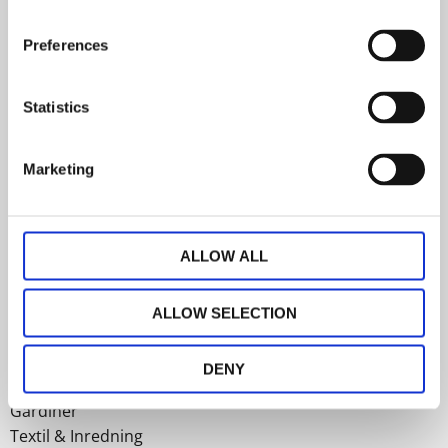
Kundtjänst
Preferences
Hur handlar jag?
Statistics
Kundtjänst: Du når oss på mail. E-post:
trendhuset@telia.com
Marketing
Adress: Öresjövägen 110,
51193 Torestorp
ALLOW ALL
ALLOW SELECTION
Sortiment
DENY
Gardiner
Textil & Inredning