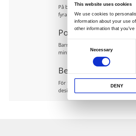
This website uses cookies
På barntapeten Charlie leker ystra
We use cookies to personalis
fyra färgställningar. Design: Ama
information about your use of
other information that you’ve
Polarn
Consent
Barntapeten Polarns charmiga isbj
Necessary
Selection
mintgrön eller blågrå botten. Des
Berså II STIG LIN
För tapeten Berså II har vi varsamt
DENY
designklassiker som trycks i tre här