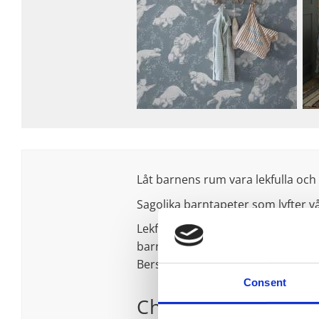
Låt barnens rum vara lekfulla och 
Sagolika barntapeter som lyfter vå
Lekfull nostalgi och charmiga, sam
barntapeterna Charlie och Polarn h
Berså i gröna, gula och grå toner.
Consent
Charlie