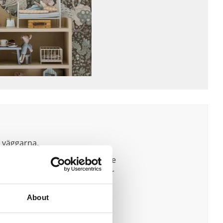
å väggarna.
h vårt nordiska ljus. De älskade
s också Stig Lindbergs klassiker
About