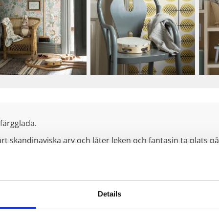
färgglada.
rt skandinaviska arv och låter leken och fantasin ta plats p
tida sagofigurer i en mild färgskala, influerad av naturen oc
ar uppdaterats i flera nya, vackra färgställningar. Här finn
Details