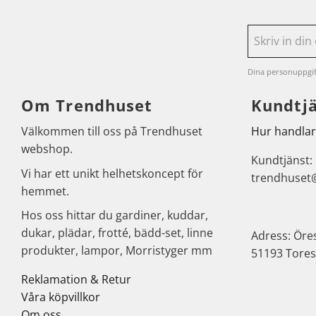
Dina personuppgif
Om Trendhuset
Kundtj
Välkommen till oss på Trendhuset
Hur handlar
webshop.
Kundtjänst:
Vi har ett unikt helhetskoncept för
trendhuset
hemmet.
Hos oss hittar du gardiner, kuddar,
dukar, plädar, frotté, bädd-set, linne
Adress: Öre
produkter, lampor, Morristyger mm
51193 Tores
Reklamation & Retur
Våra köpvillkor
Om oss