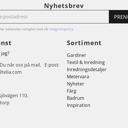
Nyhetsbrev
PREN
ter behandlas i enlighet med vår
integritetspolicy
.
änst
Sortiment
 jag?
Gardiner
Textil & Inredning
 Du når oss på mail. E-post:
Inredningsdetaljer
@telia.com
Metervara
Nyheter
Färg
sjövägen 110,
Badrum
torp
Inspiration