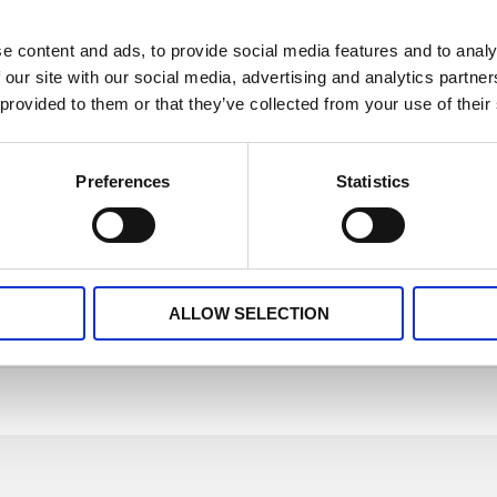
 små ekorrar i en sagolik skog. Härlig färgglädje och detal
e content and ads, to provide social media features and to analy
nda Nordblad, Boråstapeters Designstudio.
 our site with our social media, advertising and analytics partn
 provided to them or that they’ve collected from your use of their
örnar simmar kors och tvärs. Trygga kompisar som aldrig ve
Preferences
Statistics
ign: Helene Ekblom, Boråstapeters Designstudio.
DBERG
 anpassat Stig Lindbergs älskade mönster Berså till en större
ALLOW SELECTION
liga färgställningar: grönt, gult och grått, alla på ljus botten