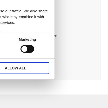
jrikedom för barnummet! Finns i
se our traffic. We also share
ers who may combine it with
 services.
rkar vilja sluta leka! Finns med
Marketing
, mer lekfull skala. En tidlös
ALLOW ALL
.