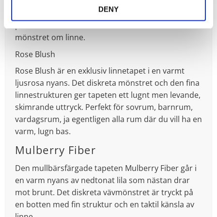
indigoblå; en nedtonad, mellanblå nyans som
DENY
påminner lite om solblekt denim. Samtidigt
påminner den textila strukturen och det diskreta
mönstret om linne.
Rose Blush
Rose Blush är en exklusiv linnetapet i en varmt
ljusrosa nyans. Det diskreta mönstret och den fina
linnestrukturen ger tapeten ett lugnt men levande,
skimrande uttryck. Perfekt för sovrum, barnrum,
vardagsrum, ja egentligen alla rum där du vill ha en
varm, lugn bas.
Mulberry Fiber
Den mullbärsfärgade tapeten Mulberry Fiber går i
en varm nyans av nedtonat lila som nästan drar
mot brunt. Det diskreta vävmönstret är tryckt på
en botten med fin struktur och en taktil känsla av
linne.