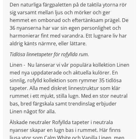
Den naturliga färgpaletten på de taktila ytorna rör
sig varsamt mellan ljus och mörker och ger
hemmet en ombonad och eftertänksam prägel. De
36 nyanserna har var sin egen personlighet och
harmonierar fint med varandra. Ett lugnare liv har
aldrig känts närmre, eller lättare.
Tidlösa linnetapeter för rofyllda rum.
Linen - Nu lanserar vi vår populära kollektion Linen
med nya uppdaterade och aktuella kulörer. En
sinnlig, rofylld kollektion som rymmer 35 tidlösa
tapeter. Alla med diskret linnestruktur som klär
rummet i ett mjukt, stilla lugn. Med en stor neutral
bas, bred färgskala samt trendinslag erbjuder
Linen något för alla.
Älskade neutraler Rofyllda tapeter i neutrala
nyanser skapar en lugn bas i rummet. Här finns
ljusa ytor som Calm White och Vanilla Linen, men