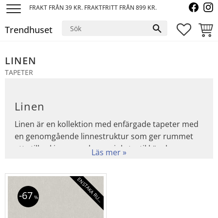
FRAKT FRÅN 39 KR. FRAKTFRITT FRÅN 899 KR.
Meny
Trendhuset
FAVORI
KUND
LINEN
TAPETER
Linen
Linen är en kollektion med enfärgade tapeter med
en genomgående linnestruktur som ger rummet
ett stilla skimmer och en mjuk, textil känsla.
Linnetapeterna skapar en varm, harmonisk och
stillsam atmosfär i ditt hem.
E
N
S
T
A
K
A
R
U
L
A
67
%
L
R