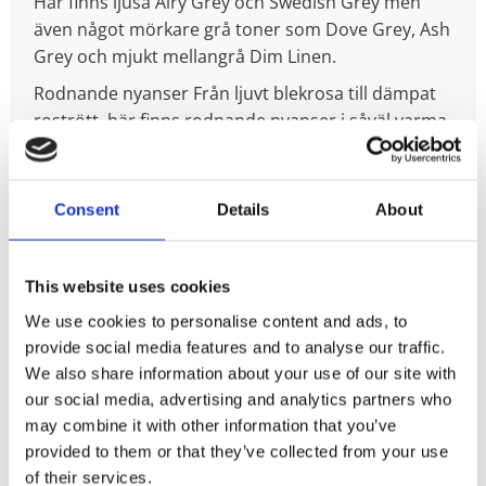
Här finns ljusa Airy Grey och Swedish Grey men
även något mörkare grå toner som Dove Grey, Ash
Grey och mjukt mellangrå Dim Linen.
Rodnande nyanser Från ljuvt blekrosa till dämpat
rostrött, här finns rodnande nyanser i såväl varma
som kalla toner. Ljusa Rose Clay är varmt
puderrosa, Soft Blush lite svalare. Heather drar åt
grått och lila medan Terracotta Linen går i en mild,
Consent
Details
About
mjuk rostig ton.
Golden Linen är en ljus enfärgad tapet i en varmt
This website uses cookies
beige nyans med drag av gult. Den fina
linnestrukturen tillför djup och ger rummet en
We use cookies to personalise content and ads, to
ombonad känsla. En varm, rofylld bas för alla typer
provide social media features and to analyse our traffic.
av miljöer!
We also share information about your use of our site with
our social media, advertising and analytics partners who
Calm White
may combine it with other information that you’ve
provided to them or that they’ve collected from your use
Calm White är en vit, enfärgad tapet med härligt
of their services.
textil känsla – som ett krispigt linnetyg. Ett bra val