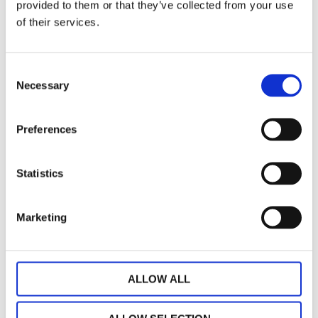
provided to them or that they’ve collected from your use
of their services.
Consent
Necessary
Sista chansen. Just nu bara 2st plädar kvar
Selection
av
LISEN
i grått för en hundralapp.
Preferences
Statistics
Marketing
ALLOW ALL