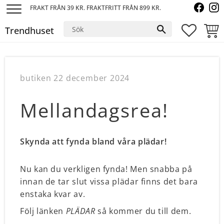
FRAKT FRÅN 39 KR. FRAKTFRITT FRÅN 899 KR.
Meny
Trendhuset
FAVORI
KUND
butiken
22 december 2024
Mellandagsrea!
Skynda att fynda bland våra plädar!
Nu kan du verkligen fynda! Men snabba på
innan de tar slut vissa plädar finns det bara
enstaka kvar av.
Följ länken
PLÄDAR
så kommer du till dem.