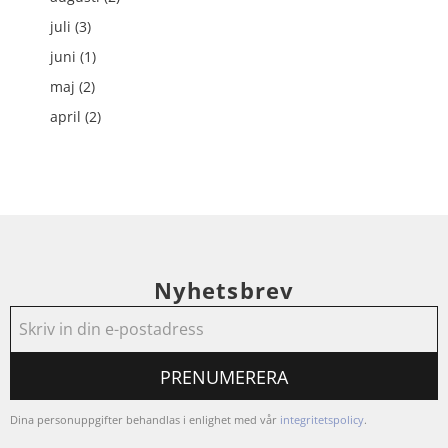
juli (3)
juni (1)
maj (2)
april (2)
Nyhetsbrev
PRENUMERERA
Dina personuppgifter behandlas i enlighet med vår
integritetspolicy
.