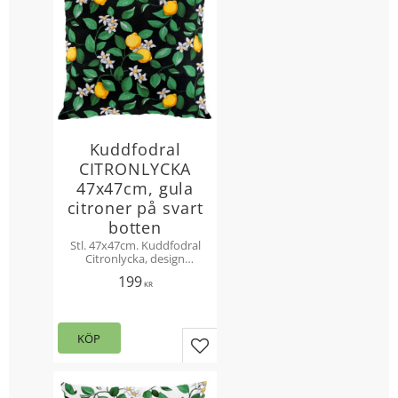
Kuddfodral
CITRONLYCKA
47x47cm, gula
citroner på svart
botten
Stl. 47x47cm. Kuddfodral
Citronlycka, design
Mialotta Arvidsson-Mars.
199
Solgula citroner och gröna
KR
bladslingor på svart botten.
KÖP
Lägg till i favoriter