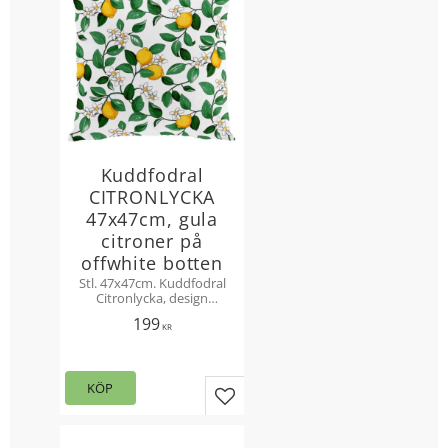
Kuddfodral
CITRONLYCKA
47x47cm, gula
citroner på
offwhite botten
Stl. 47x47cm. Kuddfodral
Citronlycka, design
Mialotta Arvidsson-Mars.
199
Solgula citroner och gröna
KR
bladslingor på offwhite
botten.
KÖP
Lägg till i favoriter