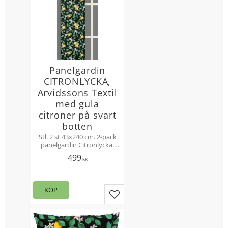
Panelgardin
CITRONLYCKA,
Arvidssons Textil
med gula
citroner på svart
botten
Stl. 2 st 43x240 cm. 2-pack
panelgardin Citronlycka.
Design Mialotta Arvidsson-
499
Mars. Härliga gula citroner
KR
och gröna bladslingor på
svart botten.
KÖP
Lägg till i favoriter