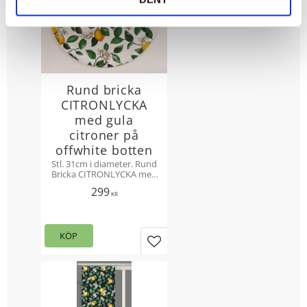
Rund bricka
CITRONLYCKA
med gula
citroner på
offwhite botten
Stl. 31cm i diameter. Rund
Bricka CITRONLYCKA med
gula citroner och gröna
299
blad. Design Mialotta
KR
Arvidsson-Mars.
Skandinavisk björkfanér
KÖP
Lägg till i favoriter