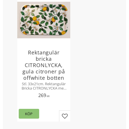
Rektangulär
bricka
CITRONLYCKA,
gula citroner på
offwhite botten
Stl. 33x21cm. Rektangulär
Bricka CITRONLYCKA med
gula citroner och gröna
269
blad. Design Mialotta
KR
Arvidsson-Mars.
Skandinavisk björkfanér
KÖP
Lägg till i favoriter