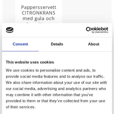
Pappersservett
CITRONKRANS
med gula och
gröna citroner,
blad och
citronblommor,
svagt blågrön
Consent
Details
About
bottenfärg
Stl: 33x33 cm,
Pappersservett med motiv
av gula och gröna citroner i
69
This website uses cookies
en krans. 20st 3-lags
KR
pappersservetter.
We use cookies to personalise content and ads, to
provide social media features and to analyse our traffic.
KÖP
We also share information about your use of our site with
Lägg till i favoriter
our social media, advertising and analytics partners who
may combine it with other information that you’ve
provided to them or that they’ve collected from your use
of their services.