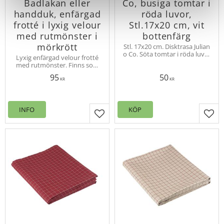
Badlakan eller
Co, busiga tomtar i
handduk, enfärgad
röda luvor,
frotté i lyxig velour
Stl.17x20 cm, vit
med rutmönster i
bottenfärg
mörkrött
Stl. 17x20 cm. Disktrasa Julian
o Co. Söta tomtar i röda luvor
Lyxig enfärgad velour frotté
med olika mönster. 100 %
med rutmönster. Finns som
biologiskt nedbrytbar. Design
Handduk 50x70cm och
MiaLotta Arvidsson-Mars
95
50
badlakan 90x150cm i 100%
KR
KR
bomull, 470gr/m2.
INFO
KÖP
Lägg till i favoriter
Lägg