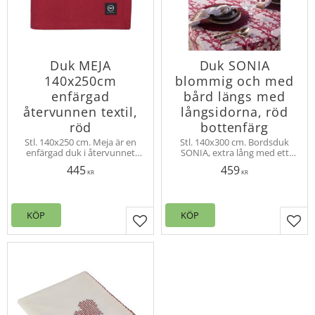
Duk MEJA
Duk SONIA
140x250cm
blommig och med
enfärgad
bård längs med
återvunnen textil,
långsidorna, röd
röd
bottenfärg
Stl. 140x250 cm. Meja är en
Stl. 140x300 cm. Bordsduk
enfärgad duk i återvunnet
SONIA, extra lång med ett
material, stilfull och klassisk i
mandalaliknande
445
459
all enkelhet. 80% bomull, 20%
blommönster och en
KR
KR
polyester.
längsgående bård utmed
kanterna.
KÖP
KÖP
Lägg till i favoriter
Lägg