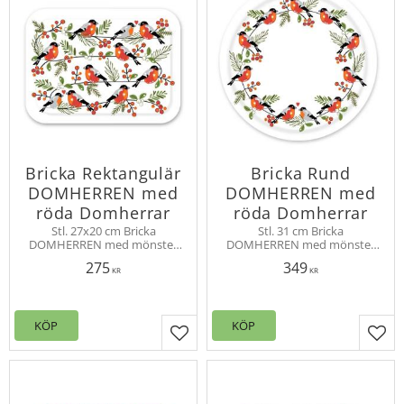
Bricka Rektangulär
Bricka Rund
DOMHERREN med
DOMHERREN med
röda Domherrar
röda Domherrar
Stl. 27x20 cm Bricka
Stl. 31 cm Bricka
DOMHERREN med mönster
DOMHERREN med mönster
av vinterns vackra Domherrar
av vinterns vackra Domherrar
275
349
som sitter på grenar och äter
som sitter på grenar och äter
KR
KR
rönnbär. FSC-certifierad
rönnbär. FSC-certifierad
skandinavisk björkfaner
skandinavisk björkfaner
KÖP
KÖP
Lägg till i favoriter
Lägg