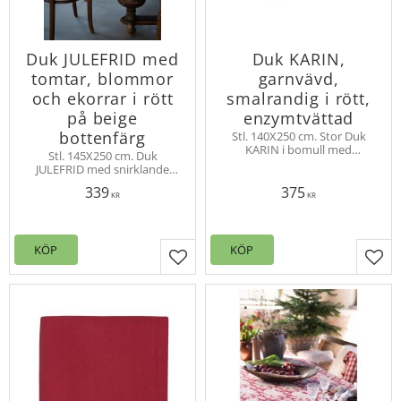
Duk JULEFRID med
Duk KARIN,
tomtar, blommor
garnvävd,
och ekorrar i rött
smalrandig i rött,
på beige
enzymtvättad
bottenfärg
Stl. 140X250 cm. Stor Duk
KARIN i bomull med
Stl. 145X250 cm. Duk
garnvävda ränder. Produkten
JULEFRID med snirklande
är enzymtvättad vilket gör
blommor bland tomtar och
den extra mjuk
339
375
ekorrar. Duken har en vacker
KR
KR
bård på långsidorna som
ramar i mönstret.
KÖP
KÖP
Lägg till i favoriter
Lägg