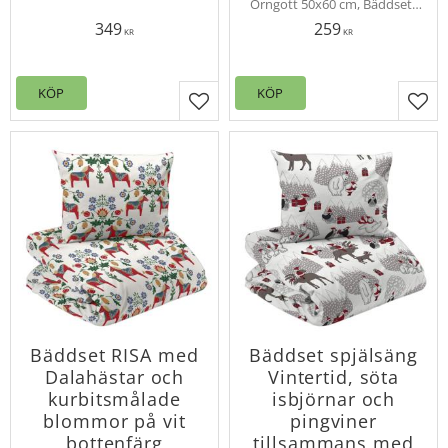
Örngott 50x60 cm, Bäddset i
är både mysigt och charmigt,
två delar med ett tidlöst
perfekt för att skapa en härlig
349
259
dalahäst-mönster. 100%
KR
KR
julkänsla i sovrummet.
bomull, Okeo-tex och
trådtäthet 120.
KÖP
KÖP
Lägg till i favoriter
Lägg
Bäddset RISA med
Bäddset spjälsäng
Dalahästar och
Vintertid, söta
kurbitsmålade
isbjörnar och
blommor på vit
pingviner
bottenfärg
tillsammans med