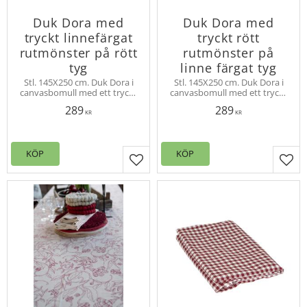
Duk Dora med
Duk Dora med
tryckt linnefärgat
tryckt rött
rutmönster på rött
rutmönster på
tyg
linne färgat tyg
Stl. 145X250 cm. Duk Dora i
Stl. 145X250 cm. Duk Dora i
canvasbomull med ett tryckt
canvasbomull med ett tryckt
rutmönster, som är väldigt lik
rutmönster, som är väldigt lik
289
289
en vävd ruta. Duken ger en
en vävd ruta. Duken ger en
KR
KR
lantlig stil.
lantlig stil.
KÖP
KÖP
Lägg till i favoriter
Lägg