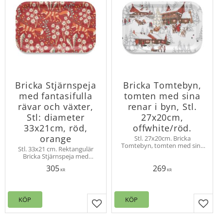
Bricka Stjärnspeja
Bricka Tomtebyn,
med fantasifulla
tomten med sina
rävar och växter,
renar i byn, Stl.
Stl: diameter
27x20cm,
33x21cm, röd,
offwhite/röd.
orange
Stl. 27x20cm. Bricka
Tomtebyn, tomten med sina
Stl. 33x21 cm. Rektangulär
renar i byn. Design Mialotta
Bricka Stjärnspeja med
Arvidsson Mars.
lekfulla och fantasifulla rävar
305
269
och växter. Design Hanna
KR
KR
Werning
KÖP
KÖP
Lägg till i favoriter
Lägg