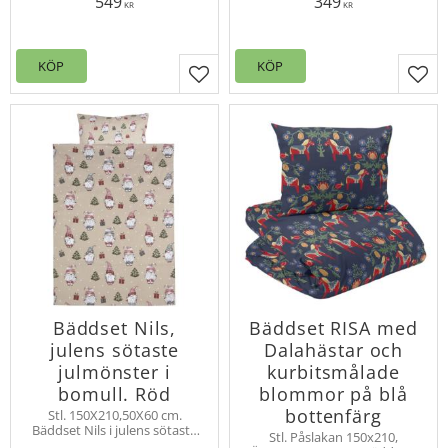
549
349
KINGSIZE i 3 delar med
KR
KR
hotellkänsla i lyxig satin.
Trådtäthet 200
KÖP
KÖP
Lägg till i favoriter
Lägg
Bäddset Nils,
Bäddset RISA med
julens sötaste
Dalahästar och
julmönster i
kurbitsmålade
bomull. Röd
blommor på blå
bottenfärg
Stl. 150X210,50X60 cm.
Bäddset Nils i julens sötaste
Stl. Påslakan 150x210,
julmönster, gjort i bomull. Det