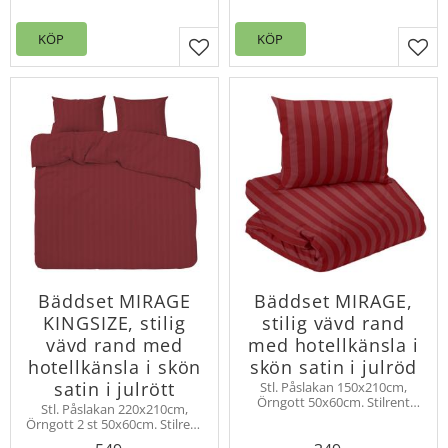
144
KÖP
KÖP
Lägg till i favoriter
Lägg
Bäddset MIRAGE
Bäddset MIRAGE,
KINGSIZE, stilig
stilig vävd rand
vävd rand med
med hotellkänsla i
hotellkänsla i skön
skön satin i julröd
satin i julrött
Stl. Påslakan 150x210cm,
Örngott 50x60cm. Stilrent
Stl. Påslakan 220x210cm,
vävt randigt bäddset MIRAGE
Örngott 2 st 50x60cm. Stilrent
i 2 delar med hotellkänsla i
vävt randigt bäddset MIRAGE
lyxig satin. Trådtäthet 200