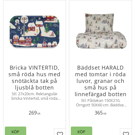
Bricka VINTERTID,
Bäddset HARALD
små röda hus med
med tomtar i röda
snötäckta tak på
luvor, granar och
ljusblå botten
små hus på
linnefärgad botten
Stl. 27x20cm. Rektangulär
bricka Vintertid, små röda
Stl. Påslakan 150X210,
hus med snötäckta tak.
Örngott 50X60 cm. Bäddset
Design Edholm Ullenius.
HARALD med tomtar, granar,
Produkten är tillverkad av
269
365
renar och små hus i bomull.
KR
KR
förnybart material
Trådtäthet 144
KÖP
KÖP