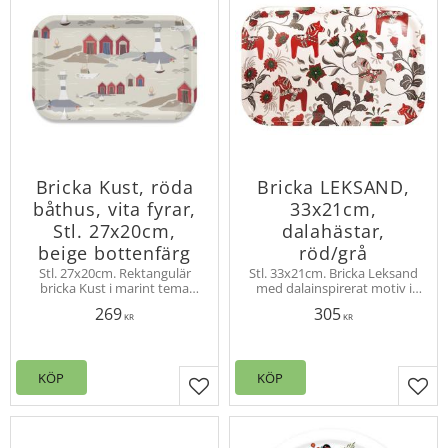
Bricka Kust, röda
Bricka LEKSAND,
båthus, vita fyrar,
33x21cm,
Stl. 27x20cm,
dalahästar,
beige bottenfärg
röd/grå
Stl. 27x20cm. Rektangulär
Stl. 33x21cm. Bricka Leksand
bricka Kust i marint tema
med dalainspirerat motiv i
med båthus och fyrar bland
form av söta dalahästar i
269
305
kobbar och skär. Design
röda och grå toner. 100%
KR
KR
Louise Videlyck
FSC-certifierad skandinavisk
björkfanér.
KÖP
KÖP
Lägg till i favoriter
Lägg