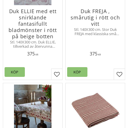
Duk ELLIE med ett
Duk FREJA ,
snirklande
smårutig i rött och
fantasifullt
vitt
bladmönster i rött
Stl. 140X300 cm. Stor Duk
FREJA med klassiska små
på beige botten
rutor, rutorna mäter ca 1x1
Stl. 140X300 cm. Duk ELLIE,
cm. Lägg gärna en bordsfilt
tillverkad av återvunna
under duken för en lyxigare
material med ett snirkligt och
dukning.
375
375
fantasifullt mönster. Lägg
KR
KR
gärna en bordsfilt under
duken.
KÖP
KÖP
Lägg till i favoriter
Lägg