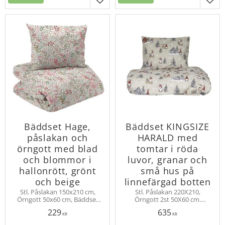
Lägg till i favoriter
Lägg
Bäddset Hage,
Bäddset KINGSIZE
påslakan och
HARALD med
örngott med blad
tomtar i röda
och blommor i
luvor, granar och
hallonrött, grönt
små hus på
och beige
linnefärgad botten
Stl. Påslakan 150x210 cm,
Stl. Påslakan 220X210,
Örngott 50x60 cm, Bäddset
Örngott 2st 50X60 cm.
HAGE med små blommor och
Bäddset HARALD med
229
635
blad i bomull. Trådtäthet 104.
tomtar, granar, renar och
KR
KR
Svensk design.
små hus i bomull. Trådtäthet