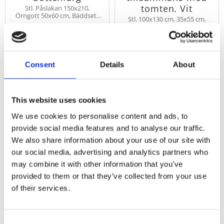
tomten. Vit
Stl. Påslakan 150x210,
Örngott 50x60 cm, Bäddset i
Stl. 100x130 cm, 35x55 cm,
två delar med ett tidlöst
VINTERTID söta isbjörnar och
dalahäst-mönster. 100%
pingviner tillsammans med
bomull, Okeo-tex och
259
189
tomten i 100% bomull, Oeko-
KR
KR
trådtäthet 120.
tex och trådtäthet 104.
Consent
Details
About
KÖP
KÖP
Lägg till i favoriter
Lägg
METERVARA
This website uses cookies
We use cookies to personalise content and ads, to
provide social media features and to analyse our traffic.
We also share information about your use of our site with
our social media, advertising and analytics partners who
may combine it with other information that you’ve
provided to them or that they’ve collected from your use
of their services.
Bärkasse, tygväska
CTC Metervara
FINA FISKEN med
MARISA, rutig,
Consent