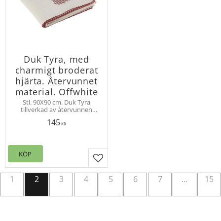
Duk Tyra, med
charmigt broderat
hjärta. Återvunnet
material. Offwhite
Stl. 90X90 cm. Duk Tyra
tillverkad av återvunnen
bomull och polyester med ett
145
charmigt broderat hjärta i
KR
ena hörnet.
KÖP
Lägg till i favoriter
1
2
3
4
5
6
7
...
15